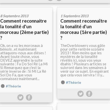
8 Septembre 2013
1 Septembre 2013
Comment reconnaitre
Comment reconnaître
la tonalité d'un
la tonalité d'un
morceau (2ème partie)
morceau (1ère partie)
?
?
Ok, on a vu les morceaux à
TheOverblowers vous gâte
bémols , et maintenant
pour cette rentrée scolaire
attaquons-nous aux dièses !
2013 ! Rien moins que les
Avant toute chose, vous
mystères de la tonalité
DEVEZ apprendre la suite
révélés ici, sous vos yeux
suivante : Fa Do Sol Ré La Mi
ébahis ! Plusieurs articles se
Si Remarquez que c'est la
suivront dans les semaines à
série inverse de : Si Mi La Ré
venir sur ce sujet. En espérant
Sol Do Fa, que vous
que cela vous servira ! Il y...
connaissez maintenant...
#Théorie
#Théorie