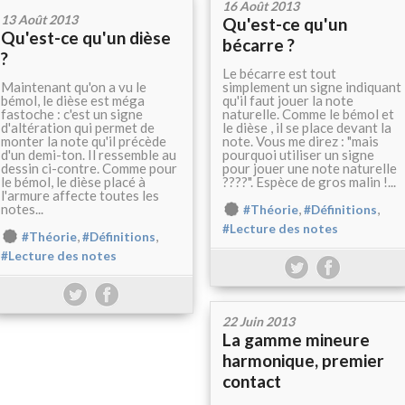
16 Août 2013
13 Août 2013
Qu'est-ce qu'un
Qu'est-ce qu'un dièse
bécarre ?
?
Le bécarre est tout
Maintenant qu'on a vu le
simplement un signe indiquant
bémol, le dièse est méga
qu'il faut jouer la note
fastoche : c'est un signe
naturelle. Comme le bémol et
d'altération qui permet de
le dièse , il se place devant la
monter la note qu'il précède
note. Vous me direz : "mais
d'un demi-ton. Il ressemble au
pourquoi utiliser un signe
dessin ci-contre. Comme pour
pour jouer une note naturelle
le bémol, le dièse placé à
????". Espèce de gros malin !...
l'armure affecte toutes les
notes...
,
,
#Théorie
#Définitions
#Lecture des notes
,
,
#Théorie
#Définitions
#Lecture des notes
22 Juin 2013
La gamme mineure
harmonique, premier
contact