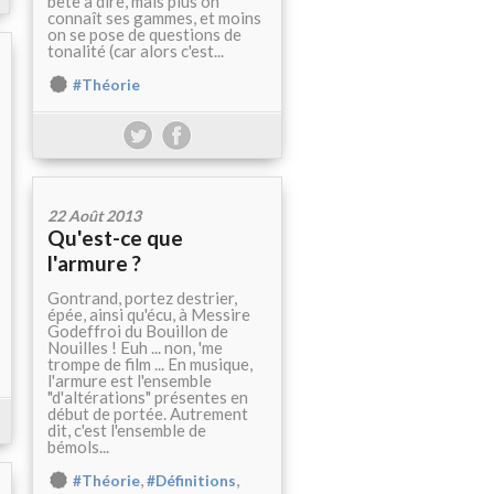
bête à dire, mais plus on
connaît ses gammes, et moins
on se pose de questions de
tonalité (car alors c'est...
#Théorie
22 Août 2013
Qu'est-ce que
l'armure ?
Gontrand, portez destrier,
épée, ainsi qu'écu, à Messire
Godeffroi du Bouillon de
Nouilles ! Euh ... non, 'me
trompe de film ... En musique,
l'armure est l'ensemble
"d'altérations" présentes en
début de portée. Autrement
dit, c'est l'ensemble de
bémols...
,
,
#Théorie
#Définitions