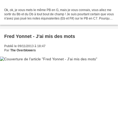
Ok, ok, je vous mets le même PB en G, mais je vous connais, vous allez me
sortir du Bb et du Db à tout bout de champ ! Je suis pourtant certain que vous
n'avez pas joué les notes équivalentes (Eb et F#) sur le PB en C7. Pourquoi,
d'après vous ? C'est...
Fred Yonnet - J'ai mis des mots
Publié le 09/11/2013 à 18:47
Par
The Overblowers