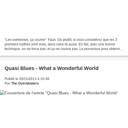
"Les overblows, ça couine". Faux. Ou plutôt, si vous considérez que les 3
premiers mythes sont vrais, alors celui-là aussi. En fait, avec une bonne
technique, on ne force pas, et ça ne couine pas. Le processus pour obtenir
un overblow est le suivant :...
Quasi Blues - What a Wonderful World
Publié le 20/11/2013 à 10:46
Par
The Overblowers