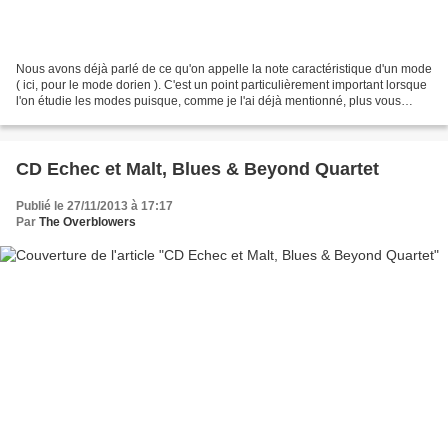
Nous avons déjà parlé de ce qu'on appelle la note caractéristique d'un mode
( ici, pour le mode dorien ). C'est un point particulièrement important lorsque
l'on étudie les modes puisque, comme je l'ai déjà mentionné, plus vous
insisterez sur la note caractéristique,...
CD Echec et Malt, Blues & Beyond Quartet
Publié le 27/11/2013 à 17:17
Par
The Overblowers