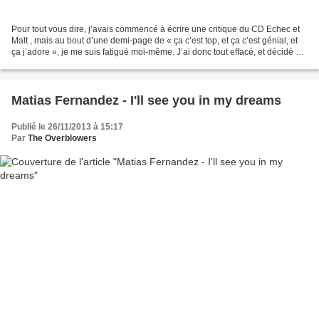
Pour tout vous dire, j’avais commencé à écrire une critique du CD Echec et
Malt , mais au bout d’une demi-page de « ça c’est top, et ça c’est génial, et
ça j’adore », je me suis fatigué moi-même. J’ai donc tout effacé, et décidé de
faire beaucoup plus...
Matias Fernandez - I'll see you in my dreams
Publié le 26/11/2013 à 15:17
Par
The Overblowers