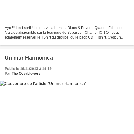
Ayé !!! il est sorti !! Le nouvel album du Blues & Beyond Quartet, Echec et
Malt, est disponible sur la boutique de Sébastien Charlier ICI ! On peut
également réserver le TShirt du groupe, ou le pack CD + Tshirt. C'est un
grand moment de groove harmonical...
Un mur Harmonica
Publié le 16/11/2013 à 19:19
Par
The Overblowers