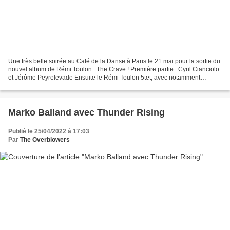
Une très belle soirée au Café de la Danse à Paris le 21 mai pour la sortie du
nouvel album de Rémi Toulon : The Crave ! Première partie : Cyril Cianciolo
et Jérôme Peyrelevade Ensuite le Rémi Toulon 5tet, avec notamment
Sébastien Charlier. Ca va être...
Marko Balland avec Thunder Rising
Publié le 25/04/2022 à 17:03
Par
The Overblowers