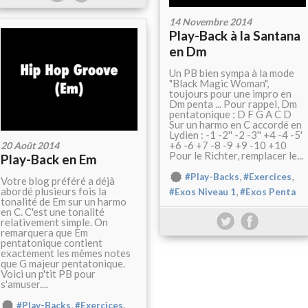
14 Novembre 2014
Play-Back à la Santana
en Dm
Un PB bien sympa à la mode
"Black Magic Woman",
toujours pour une impro en
Dm penta ... Pour rappel, Dm
pentatonique : D F G A C D
Sur un harmo en C accordé en
Lydien : -1 -2'' -2 -3'' +4 -4 -5'
+6 -6 +7 -8 -9 +9 -10 +10
20 Août 2014
Pour le Richter, remplacer le...
Play-Back en Em
,
,
#Play-Backs
#Exercices
Votre blog préféré a déjà
,
abordé plusieurs fois la
#Exos Niveau 1
#Exos Penta
tonalité de Em sur un harmo
en C. C'est une tonalité
relativement simple. On
remarquera que Em
pentatonique contient
exactement les mêmes notes
que G majeur pentatonique.
Voici un p'tit PB pour
s'amuser....
,
,
#Play-Backs
#Exercices