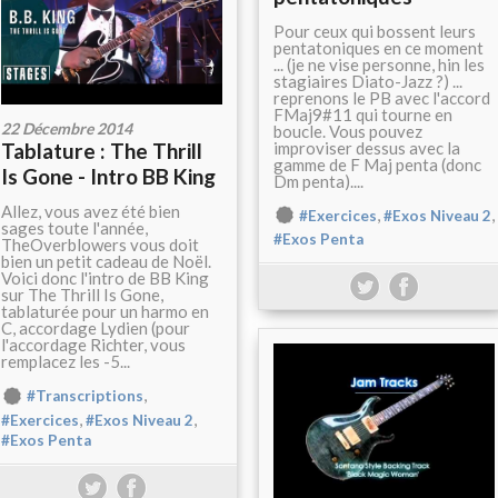
Pour ceux qui bossent leurs
pentatoniques en ce moment
... (je ne vise personne, hin les
stagiaires Diato-Jazz ?) ...
reprenons le PB avec l'accord
FMaj9#11 qui tourne en
22 Décembre 2014
boucle. Vous pouvez
improviser dessus avec la
Tablature : The Thrill
gamme de F Maj penta (donc
Is Gone - Intro BB King
Dm penta)....
Allez, vous avez été bien
,
,
#Exercices
#Exos Niveau 2
sages toute l'année,
#Exos Penta
TheOverblowers vous doit
bien un petit cadeau de Noël.
Voici donc l'intro de BB King
sur The Thrill Is Gone,
tablaturée pour un harmo en
C, accordage Lydien (pour
l'accordage Richter, vous
remplacez les -5...
,
#Transcriptions
,
,
#Exercices
#Exos Niveau 2
#Exos Penta