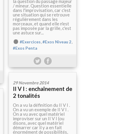
la question du passage majeur
/ mineur. Question essentielle
dans l'improvisation, car c'est
une situation qui se retrouve
régulièrement dans les
morceaux, et quand elle n'est
pas imposée par la grille, c'est
une astuce sur...
,
,
#Exercices
#Exos Niveau 2
#Exos Penta
29 Novembre 2014
II V I : enchaînement de
2 tonalités
On a vu la définition du II V I .
On a vu un exemple de II V I .
On a vu avec quel matériel
improviser sur un II V I (ou
disons, avec quel matériel
démarrer car il y a en fait
énormément de possibilités,