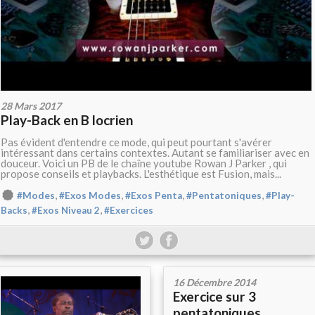
28 Mars 2017
Play-Back en B locrien
Pas évident d'entendre ce mode, qui peut pourtant s'avérer
intéressant dans certains contextes. Autant se familiariser avec en
douceur. Voici un PB de le chaîne youtube Rowan J Parker , qui
propose conseils et playbacks. L'esthétique est Fusion, mais...
,
,
,
,
#Modes
#Exos Modes
#Exos Penta
#Pentatoniques
#Play-
,
,
Backs
#Exos Niveau 2
#Exercices
16 Décembre 2014
Exercice sur 3
pentatoniques