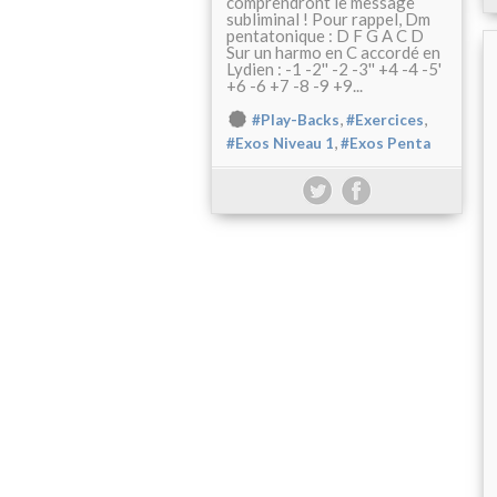
comprendront le message
subliminal ! Pour rappel, Dm
pentatonique : D F G A C D
Sur un harmo en C accordé en
Lydien : -1 -2'' -2 -3'' +4 -4 -5'
+6 -6 +7 -8 -9 +9...
,
,
#Play-Backs
#Exercices
,
#Exos Niveau 1
#Exos Penta