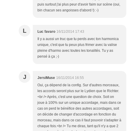
puis surtout j'ai plus peur d'avoir faim sur scène (oui,
bin chacun ses angoisses d'abord !) :-)
L
Luc favaro
16/11/2014 17:43
Il y a aussi un truc que tu perds avec ton harmonica
unique, c'est que tu peux plus frimer avec la valise
pleine d'harmo avec toutes les tonalités. Tu y as
pensé à ça ;-)
J
JersiMuse
16/11/2014 16:55
Oui, ça dépend de la config. Sur d'autres morceaux,
les accords seront plus sur le Lydien que le Richter.
<br /> Après, c'est une question de choix. Soit on
joue à 100% sur un unique accordage, mais dans ce
cas on perd le bénéfice des autres accordages, soit
on décide de changer d'accordage en fonction du
morceau, mais dans ce cas il faut pouvoir s'adapter à
chaque fois.<br /> Tu me diras, tant qu'il n'y a que 2