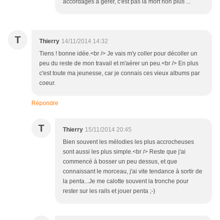
accordages à gérer, c'est pas la mort non plus ...
T
Thierry
14/11/2014 14:32
Tiens ! bonne idée.<br /> Je vais m'y coller pour décoller un
peu du reste de mon travail et m'aérer un peu.<br /> En plus
c'est toute ma jeunesse, car je connais ces vieux albums par
coeur.
Répondre
T
Thierry
15/11/2014 20:45
Bien souvent les mélodies les plus accrocheuses
sont aussi les plus simple.<br /> Reste que j'ai
commencé à bosser un peu dessus, et que
connaissant le morceau, j'ai vite tendance à sortir de
la penta...Je me calotte souvent la tronche pour
rester sur les rails et jouer penta ;-)