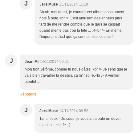
J
JersiMuse
15/11/2014 11:19
Ah ah, moi aussi, je connais cet album absolument
note à note.<br /> C'est amusant des années plus
tard de me rendre compte que le gars se cassait
quand même pas trop la tête ... :-)<br /> En même,
l'important c'est que ça sonne, n'est-ce pas ?
J
Jean-Mi
14/11/2014 09:51
Mon bon Jérôme, comme tu nous gâtes !<br /> Je sens que je
vais bien travailler là dessus, ça m'inspire.<br /> A vérifier
bientôt ...
Répondre
J
JersiMuse
14/11/2014 09:58
Tant mieux ! Du coup, je vous ai rajouté un devoir
maison ... <br /> ;-)