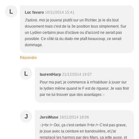
L
Luc favaro
16/11/2014 15:41
J'adore. moi je jouerai plutôt sur un Richter. je le dis tout
doucement mais c'est de la 3e position tous simplement. Sur
un Lydien certains jeux d'octave ou d'accord ne serait pas
possible. Ce côté-là du diato me plaît beaucoup, ce serait
dommage.
Répondre
L
laurentHarp
21/12/2014 19:07
Pour ma part, je commence à m'habituer à jouer sur
le lydien même quand le F est de rigueur. Je vais finir
par ne lui trouver que des avantages :-
J
JersiMuse
16/11/2014 18:06
:-)<br /> Oui, ça c'est certain !!<br /> C'est pas grave,
je joue avec la ceinture en bandoulière, et j'ai
remplacé les harmos par des Mars, ça jette aussi, et