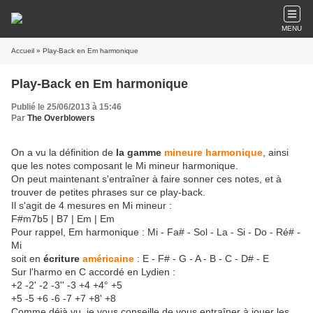
MENU
Accueil
» Play-Back en Em harmonique
Play-Back en Em harmonique
Publié le 25/06/2013 à 15:46
Par
The Overblowers
On a vu la définition de
la gamme
mineure harmonique
, ainsi
que les notes composant le Mi mineur harmonique.
On peut maintenant s'entraîner à faire sonner ces notes, et à
trouver de petites phrases sur ce play-back.
Il s'agit de 4 mesures en Mi mineur :
F#m7b5 | B7 | Em | Em
Pour rappel, Em harmonique : Mi - Fa# - Sol - La - Si - Do - Ré# -
Mi
soit en
écriture
américaine
: E - F# - G - A - B - C - D# - E
Sur l'harmo en C accordé en Lydien :
+2 -2' -2 -3'' -3 +4 +4° +5
+5 -5 +6 -6 -7 +7 +8' +8
Comme déjà vu, je vous conseille de vous entraîner à jouer les