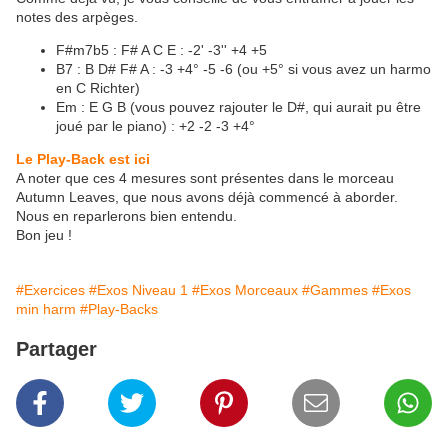
notes des arpèges.
F#m7b5 : F# A C E : -2' -3'' +4 +5
B7 : B D# F# A : -3 +4° -5 -6 (ou +5° si vous avez un harmo
en C Richter)
Em : E G B (vous pouvez rajouter le D#, qui aurait pu être
joué par le piano) : +2 -2 -3 +4°
Le Play-Back est ici
A noter que ces 4 mesures sont présentes dans le morceau
Autumn Leaves, que nous avons déjà commencé à aborder.
Nous en reparlerons bien entendu.
Bon jeu !
#Exercices
#Exos Niveau 1
#Exos Morceaux
#Gammes
#Exos
min harm
#Play-Backs
Partager