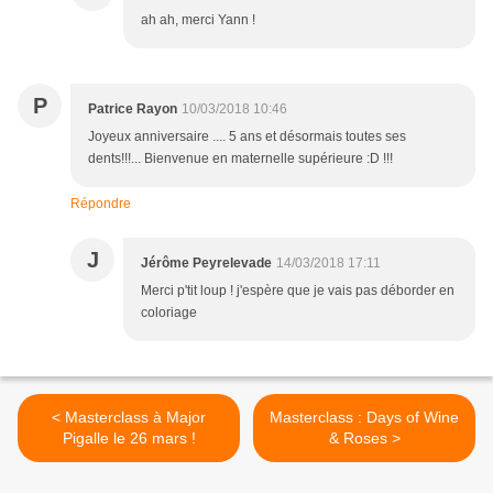
ah ah, merci Yann !
P
Patrice Rayon
10/03/2018 10:46
Joyeux anniversaire .... 5 ans et désormais toutes ses
dents!!!... Bienvenue en maternelle supérieure :D !!!
Répondre
J
Jérôme Peyrelevade
14/03/2018 17:11
Merci p'tit loup ! j'espère que je vais pas déborder en
coloriage
< Masterclass à Major
Masterclass : Days of Wine
Pigalle le 26 mars !
& Roses >