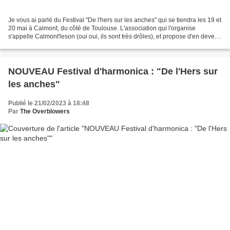
Je vous ai parlé du Festival "De l'hers sur les anches" qui se tiendra les 19 et
20 mai à Calmont, du côté de Toulouse. L'association qui l'organise
s'appelle Calmont'leson (oui oui, ils sont très drôles), et propose d'en devenir
adhérent. Je cite : "Cette...
NOUVEAU Festival d'harmonica : "De l'Hers sur
les anches"
Publié le 21/02/2023 à 18:48
Par
The Overblowers