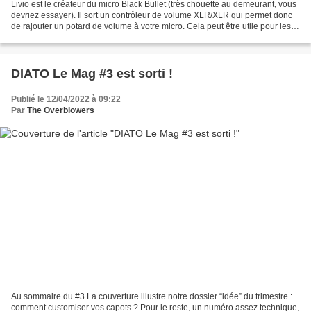
Livio est le créateur du micro Black Bullet (très chouette au demeurant, vous
devriez essayer). Il sort un contrôleur de volume XLR/XLR qui permet donc
de rajouter un potard de volume à votre micro. Cela peut être utile pour les
SM58 par exemple. Il le...
DIATO Le Mag #3 est sorti !
Publié le 12/04/2022 à 09:22
Par
The Overblowers
Au sommaire du #3 La couverture illustre notre dossier “idée” du trimestre :
comment customiser vos capots ? Pour le reste, un numéro assez technique,