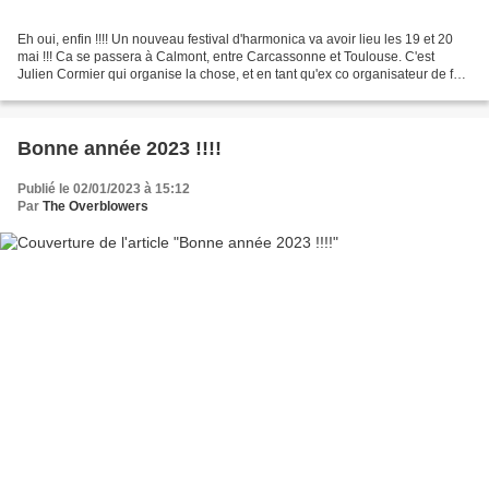
Eh oui, enfin !!!! Un nouveau festival d'harmonica va avoir lieu les 19 et 20
mai !!! Ca se passera à Calmont, entre Carcassonne et Toulouse. C'est
Julien Cormier qui organise la chose, et en tant qu'ex co organisateur de feu
le Festival d'harmonica sur...
Bonne année 2023 !!!!
Publié le 02/01/2023 à 15:12
Par
The Overblowers