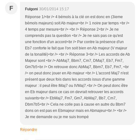
F
Fulgoni
30/01/2014 15:17
Réponse 1/<br /> 4 bémols à la clé on est donc en (3ieme
bémols majeurs) soit Ab majeur<br /> 1 noire par temps <br />
4 temps par mesure<br /> <br /> Réponse 2<br /> Je ne
comprends pas la question <br /> Je ne sais pas ce qu'est
une fonction d'un accord<br /> Par contre la présence d'un
Eb7 conforte le fait que l'on soit bien en Ab majeur (V majeur
de la tonalité)<br /> <br /> Réponse 3<br /> Les accords de Ab
Majeur sont <br /> AbMaj7, Bbm7, Cm7, DMaj7, Eb7, Fm7,
Gm7b5<br /> On retrouve donc AbMaj7, Bbm7, Eb7, Fm7, <br
/> on peut donc jouer en Ab majeur <br /> L'accord Maj7 n'est
présent que deux fois dans les accords issus d'une gamme
majeur : il peut être IMaj7 ou IVMaj7.<br /> On peut donc être
en Eb majeur dans ce cas on devrait retrouver les accords
suivants<br /> EbMaj7, Fm7, Gm7, AbMaj7, Bb7, Cm7,
Dbm7b5<br /> Cela ne colle pas à cause en autre du Bbm7
dons on est pas en Ebmajeur mais en Abmajeur<br /> <br />
Je me demande ou je me suis trompé
Répondre