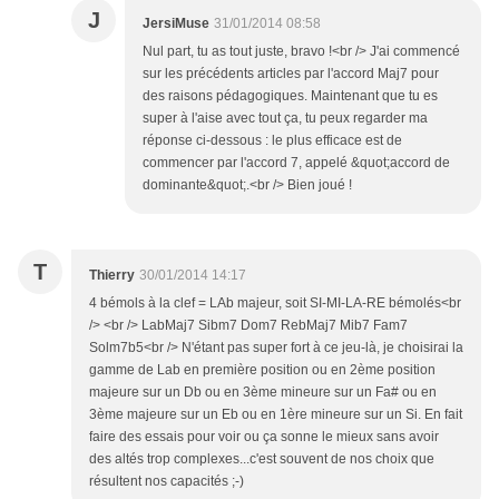
J
JersiMuse
31/01/2014 08:58
Nul part, tu as tout juste, bravo !<br /> J'ai commencé
sur les précédents articles par l'accord Maj7 pour
des raisons pédagogiques. Maintenant que tu es
super à l'aise avec tout ça, tu peux regarder ma
réponse ci-dessous : le plus efficace est de
commencer par l'accord 7, appelé &quot;accord de
dominante&quot;.<br /> Bien joué !
T
Thierry
30/01/2014 14:17
4 bémols à la clef = LAb majeur, soit SI-MI-LA-RE bémolés<br
/> <br /> LabMaj7 Sibm7 Dom7 RebMaj7 Mib7 Fam7
Solm7b5<br /> N'étant pas super fort à ce jeu-là, je choisirai la
gamme de Lab en première position ou en 2ème position
majeure sur un Db ou en 3ème mineure sur un Fa# ou en
3ème majeure sur un Eb ou en 1ère mineure sur un Si. En fait
faire des essais pour voir ou ça sonne le mieux sans avoir
des altés trop complexes...c'est souvent de nos choix que
résultent nos capacités ;-)