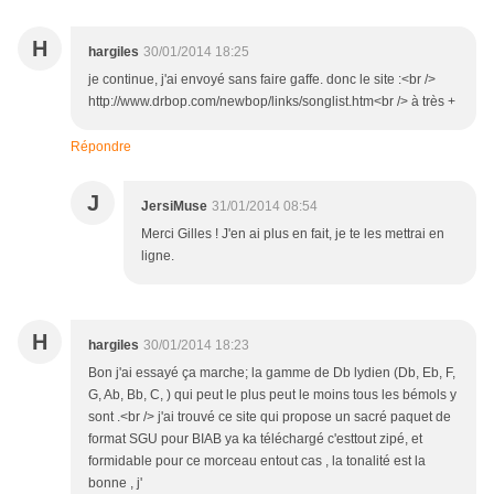
H
hargiles
30/01/2014 18:25
je continue, j'ai envoyé sans faire gaffe. donc le site :<br />
http://www.drbop.com/newbop/links/songlist.htm<br /> à très +
Répondre
J
JersiMuse
31/01/2014 08:54
Merci Gilles ! J'en ai plus en fait, je te les mettrai en
ligne.
H
hargiles
30/01/2014 18:23
Bon j'ai essayé ça marche; la gamme de Db lydien (Db, Eb, F,
G, Ab, Bb, C, ) qui peut le plus peut le moins tous les bémols y
sont .<br /> j'ai trouvé ce site qui propose un sacré paquet de
format SGU pour BIAB ya ka téléchargé c'esttout zipé, et
formidable pour ce morceau entout cas , la tonalité est la
bonne , j'