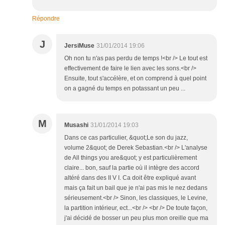
Répondre
J
JersiMuse
31/01/2014 19:06
Oh non tu n'as pas perdu de temps !<br /> Le tout est
effectivement de faire le lien avec les sons.<br />
Ensuite, tout s'accélère, et on comprend à quel point
on a gagné du temps en potassant un peu ...
M
Musashi
31/01/2014 19:03
Dans ce cas particulier, &quot;Le son du jazz,
volume 2&quot; de Derek Sebastian.<br /> L'analyse
de All things you are&quot; y est particulièrement
claire... bon, sauf la partie où il intègre des accord
altéré dans des II V I. Ca doit être expliqué avant
mais ça fait un bail que je n'ai pas mis le nez dedans
sérieusement.<br /> Sinon, les classiques, le Levine,
la partition intérieur, ect...<br /> <br /> De toute façon,
j'ai décidé de bosser un peu plus mon oreille que ma