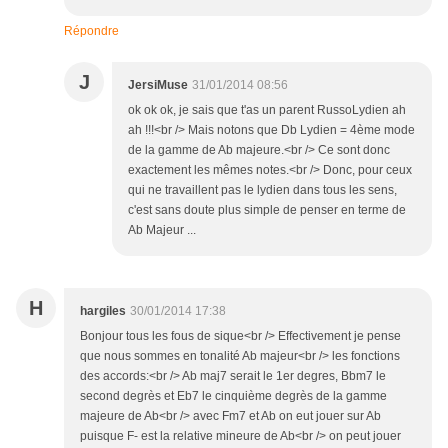
Répondre
J
JersiMuse
31/01/2014 08:56
ok ok ok, je sais que t'as un parent RussoLydien ah
ah !!!<br /> Mais notons que Db Lydien = 4ème mode
de la gamme de Ab majeure.<br /> Ce sont donc
exactement les mêmes notes.<br /> Donc, pour ceux
qui ne travaillent pas le lydien dans tous les sens,
c'est sans doute plus simple de penser en terme de
Ab Majeur ...
H
hargiles
30/01/2014 17:38
Bonjour tous les fous de sique<br /> Effectivement je pense
que nous sommes en tonalité Ab majeur<br /> les fonctions
des accords:<br /> Ab maj7 serait le 1er degres, Bbm7 le
second degrès et Eb7 le cinquième degrès de la gamme
majeure de Ab<br /> avec Fm7 et Ab on eut jouer sur Ab
puisque F- est la relative mineure de Ab<br /> on peut jouer