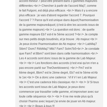
accord mineur 7 peut être présent dans 3 gammes majeures
différentes.<br /> Chercher à partir de l'accord Maj7, comme
le fait Fulgoni, est déjà plus efficace. <br /> Mais il y a encore
plus efficace : je vais d'abord regarder l'accord 7. Pourquoi
l'accord 7 ? Parce qu'il est unique dans &quot;l'harmonisation
de la gamme majeure&quot; (c'est-à-dire les accords issus de
la gamme majeure).<br /> La question est donc : de quelle
gamme majeure Eb7 est-il le 5ème accord ?<br /> Je compte
sur mes petits doigts boudinés, et je trouve : Ab majeur.<br />
Je peux écrire l'harmonisation de Ab majeur :<br /> LabMaj7
Sibm7 Dom7 RébMaj7 Mib7 Fam7 Solm7b5<br /> Je constate
que Fam7 et Bbm7 sont bien dans cette harmonisation.<br />
Les 4 accords sont donc issus de la gamme de Lab Majeur.
<br /> <br /> Les fonctions des accords (c'est vrai qu'on n'en a
pas encore parlé sur TheOverblowers) :<br /> Fm7 est le
6ème degré, Bbm7 est le 2ème degré, Eb7 est le 5ème et Ab
le 1er.<br /> On a donc une cadence : VI II V I en Lab Majeur.
<br /> C'est une cadence très classique.<br /> <br /> 3/ Si tous
les accords sont issus de Lab Majeur, je peux donc
commencer par travailler cette gamme, et improviser avec sur
toute cette séquence.<br /> <br /> Il ne me reste plus qu'à
choisir l'harmo avec lequel j'ai envie de jouer en Ab majeur.
<br /> <br /> Bravo à tous !!!