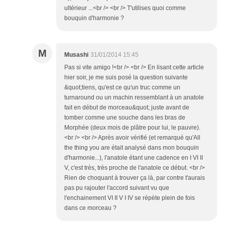
ultérieur ...<br /> <br /> T'utilises quoi comme
bouquin d'harmonie ?
M
Musashi
31/01/2014 15:45
Pas si vite amigo !<br /> <br /> En lisant cette article
hier soir, je me suis posé la question suivante
&quot;tiens, qu'est ce qu'un truc comme un
turnaround ou un machin ressemblant à un anatole
fait en début de morceau&quot; juste avant de
tomber comme une souche dans les bras de
Morphée (deux mois de plâtre pour lui, le pauvre).
<br /> <br /> Après avoir vérifié (et remarqué qu'All
the thing you are était analysé dans mon bouquin
d'harmonie...), l'anatole étant une cadence en I VI II
V, c'est très, très proche de l'anatole ce début. <br />
Rien de choquant à trouver ça là, par contre t'aurais
pas pu rajouter l'accord suivant vu que
l'enchainement VI II V I IV se répète plein de fois
dans ce morceau ?