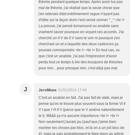
théorie pendant quelque temps. Après avoir lus pas
mal de théorie, j'ai réalisé que la seule chose que
j'en retenais était extrêmement vague n'ayant pas
d'idée sur la façon dont c'est censé sonner ^_^;<br />
La preuve, j'ai pensé turnaround ou anatole sans
vraiment savoir pourquoi en voyant ces accords. J'ai
cherché un II V de II V sans le voir ni pourquoi j'en
cherchais un et a laquelle des deux cadences ça
pouvais correspondre.<br /> <br /> En tout cas, vu
que c'est un anatole, j'ai pas l'impression d'avoir
perdu tout ce temps à lire des bouquins de théories
pour rien... pour presque rien, c'est déjà pas mal.
J
JersiMuse
31/01/2014 17:49
C'est un anatole en fait. J'ai pas fait de stats, mais je
pense qu'on le trouve plus souvent sous la forme VI II
V I que I VI II V (parce que le V amène naturellement
le I). Mâââ ça n'a aucune importance.<br /> <br />
Non seulement j'aurais pu (sauf que j'aime bien
montrer les choses par bloc, et là on a un joli bloc de
4), mais je vais probablement le faire dans un article