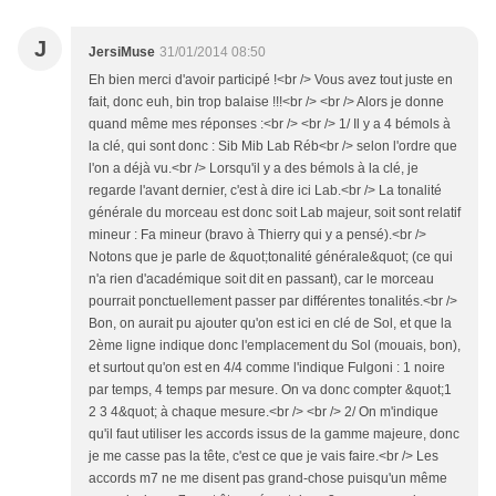
J
JersiMuse
31/01/2014 08:50
Eh bien merci d'avoir participé !<br /> Vous avez tout juste en
fait, donc euh, bin trop balaise !!!<br /> <br /> Alors je donne
quand même mes réponses :<br /> <br /> 1/ Il y a 4 bémols à
la clé, qui sont donc : Sib Mib Lab Réb<br /> selon l'ordre que
l'on a déjà vu.<br /> Lorsqu'il y a des bémols à la clé, je
regarde l'avant dernier, c'est à dire ici Lab.<br /> La tonalité
générale du morceau est donc soit Lab majeur, soit sont relatif
mineur : Fa mineur (bravo à Thierry qui y a pensé).<br />
Notons que je parle de &quot;tonalité générale&quot; (ce qui
n'a rien d'académique soit dit en passant), car le morceau
pourrait ponctuellement passer par différentes tonalités.<br />
Bon, on aurait pu ajouter qu'on est ici en clé de Sol, et que la
2ème ligne indique donc l'emplacement du Sol (mouais, bon),
et surtout qu'on est en 4/4 comme l'indique Fulgoni : 1 noire
par temps, 4 temps par mesure. On va donc compter &quot;1
2 3 4&quot; à chaque mesure.<br /> <br /> 2/ On m'indique
qu'il faut utiliser les accords issus de la gamme majeure, donc
je me casse pas la tête, c'est ce que je vais faire.<br /> Les
accords m7 ne me disent pas grand-chose puisqu'un même