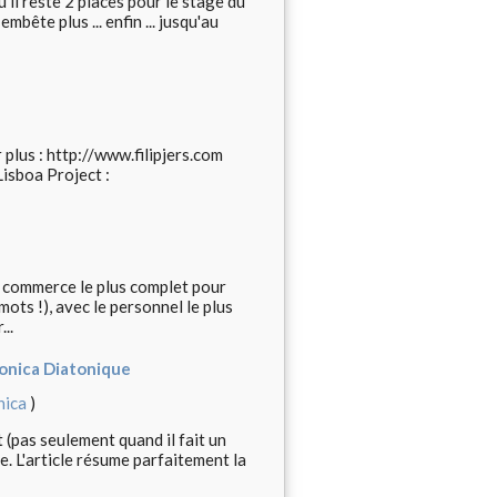
'il reste 2 places pour le stage du
mbête plus ... enfin ... jusqu'au
plus : http://www.filipjers.com
Lisboa Project :
e commerce le plus complet pour
ots !), avec le personnel le plus
..
monica Diatonique
nica
)
 (pas seulement quand il fait un
e. L'article résume parfaitement la