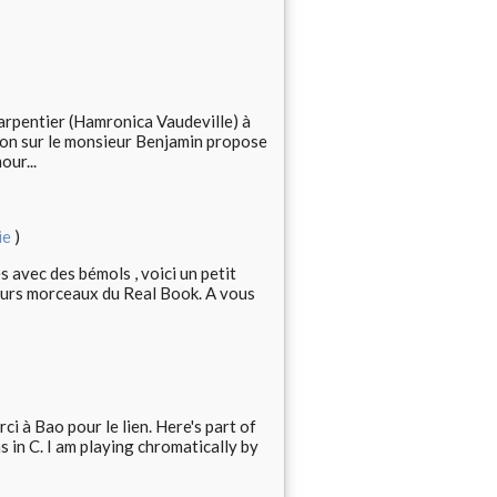
arpentier (Hamronica Vaudeville) à
yon sur le monsieur Benjamin propose
ur...
ie
)
s avec des bémols , voici un petit
ieurs morceaux du Real Book. A vous
i à Bao pour le lien. Here's part of
in C. I am playing chromatically by