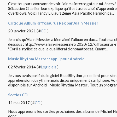
C'est toujours amusant de voir l'air mi-interrogateur mi-énerv
Sébastien Charlier leur explique qu'il est assez aisé d'apprendre
overblows. Voici Tancy Liu au 12ème Asia Pacific Harmonica...
Critique Album Kiffosaurus Rex par Alain Messier
20 janvier 2021 ( #
CD
)
Je crois qu'Alain Messier a bien aimé l'album en duo... Toute sa ch
dessous : http://www.alain-messier.net/2020/12/kiffosaurus-
"Cyril a stylisé ce que je qualifierai d’onomatoscat. Quant...
Music Rhythm Master : appli pour Android
02 février 2014 ( #
Logiciels
)
Je vous avais parlé du logiciel ReadRhythm , excellent pour s'e
appréhension du rythme, mais dispo uniquement sur Iphone. Voici 
disponible sur Android : Music Rhythm Master . Tout un progra
Sorties CD
11 mai 2017 ( #
CD
)
Nous apprenons les sorties prochaines des albums de Michel Her
donc ...