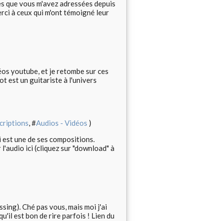
des que vous m'avez adressées depuis
merci à ceux qui m'ont témoigné leur
éos youtube, et je retombe sur ces
ot est un guitariste à l'univers
criptions
, #
Audios - Vidéos
)
i est une de ses compositions.
l'audio ici (cliquez sur "download" à
sing). Ché pas vous, mais moi j'ai
u'il est bon de rire parfois ! Lien du