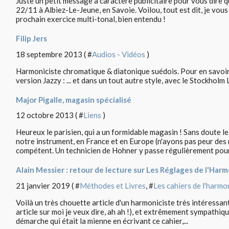
Juste un petit message à caractère publicitaire pour vous dire qu
22/11 à Albiez-Le-Jeune, en Savoie. Voilou, tout est dit, je vous e
prochain exercice multi-tonal, bien entendu !
Filip Jers
18 septembre 2013 ( #
Audios - Vidéos
)
Harmoniciste chromatique & diatonique suédois. Pour en savoir 
version Jazzy : ... et dans un tout autre style, avec le Stockholm 
Major Pigalle, magasin spécialisé
12 octobre 2013 ( #
Liens
)
Heureux le parisien, qui a un formidable magasin ! Sans doute l
notre instrument, en France et en Europe (n'ayons pas peur des m
compétent. Un technicien de Hohner y passe régulièrement pour.
Alain Messier : retour de lecture sur Les Réglages de l'Har
21 janvier 2019 ( #
Méthodes et Livres
, #
Les cahiers de l'harmo
Voilà un très chouette article d'un harmoniciste très intéressant
article sur moi je veux dire, ah ah !), et extrêmement sympathiqu
démarche qui était la mienne en écrivant ce cahier,...