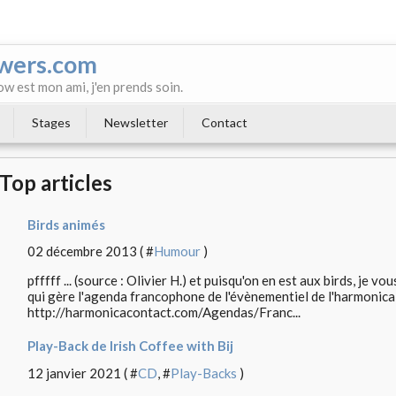
wers.com
ow est mon ami, j'en prends soin.
Stages
Newsletter
Contact
Top articles
Birds animés
02 décembre 2013 ( #
Humour
)
pfffff ... (source : Olivier H.) et puisqu'on en est aux birds, je v
qui gère l'agenda francophone de l'évènementiel de l'harmonica : 
http://harmonicacontact.com/Agendas/Franc...
Play-Back de Irish Coffee with Bij
12 janvier 2021 ( #
CD
, #
Play-Backs
)