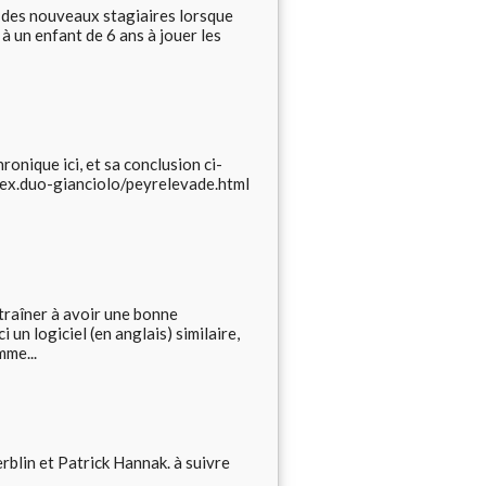
é des nouveaux stagiaires lorsque
 à un enfant de 6 ans à jouer les
ronique ici, et sa conclusion ci-
rex.duo-gianciolo/peyrelevade.html
ntraîner à avoir une bonne
un logiciel (en anglais) similaire,
mme...
blin et Patrick Hannak. à suivre