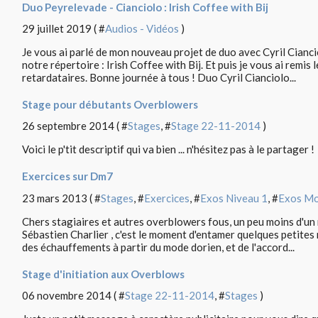
Duo Peyrelevade - Cianciolo : Irish Coffee with Bij
29 juillet 2019 ( #
Audios - Vidéos
)
Je vous ai parlé de mon nouveau projet de duo avec Cyril Ciancio
notre répertoire : Irish Coffee with Bij. Et puis je vous ai remis 
retardataires. Bonne journée à tous ! Duo Cyril Cianciolo...
Stage pour débutants Overblowers
26 septembre 2014 ( #
Stages
, #
Stage 22-11-2014
)
Voici le p'tit descriptif qui va bien ... n'hésitez pas à le partager !
Exercices sur Dm7
23 mars 2013 ( #
Stages
, #
Exercices
, #
Exos Niveau 1
, #
Exos M
Chers stagiaires et autres overblowers fous, un peu moins d'un
Sébastien Charlier , c'est le moment d'entamer quelques petites 
des échauffements à partir du mode dorien, et de l'accord...
Stage d'initiation aux Overblows
06 novembre 2014 ( #
Stage 22-11-2014
, #
Stages
)