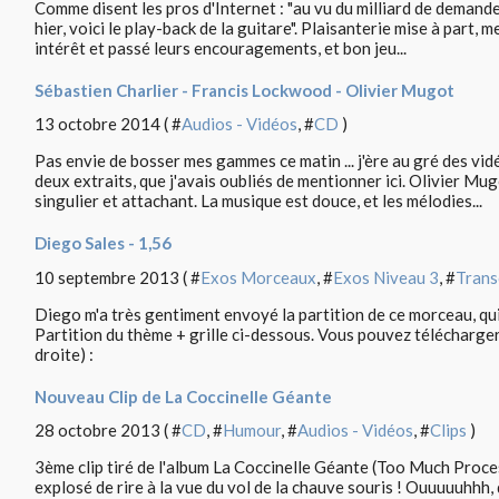
Comme disent les pros d'Internet : "au vu du milliard de deman
hier, voici le play-back de la guitare". Plaisanterie mise à part, 
intérêt et passé leurs encouragements, et bon jeu...
Sébastien Charlier - Francis Lockwood - Olivier Mugot
13 octobre 2014 ( #
Audios - Vidéos
, #
CD
)
Pas envie de bosser mes gammes ce matin ... j'ère au gré des vid
deux extraits, que j'avais oubliés de mentionner ici. Olivier Mug
singulier et attachant. La musique est douce, et les mélodies...
Diego Sales - 1,56
10 septembre 2013 ( #
Exos Morceaux
, #
Exos Niveau 3
, #
Trans
Diego m'a très gentiment envoyé la partition de ce morceau, qu
Partition du thème + grille ci-dessous. Vous pouvez télécharger 
droite) :
Nouveau Clip de La Coccinelle Géante
28 octobre 2013 ( #
CD
, #
Humour
, #
Audios - Vidéos
, #
Clips
)
3ème clip tiré de l'album La Coccinelle Géante (Too Much Proces
explosé de rire à la vue du vol de la chauve souris ! Ouuuuuhhh, q