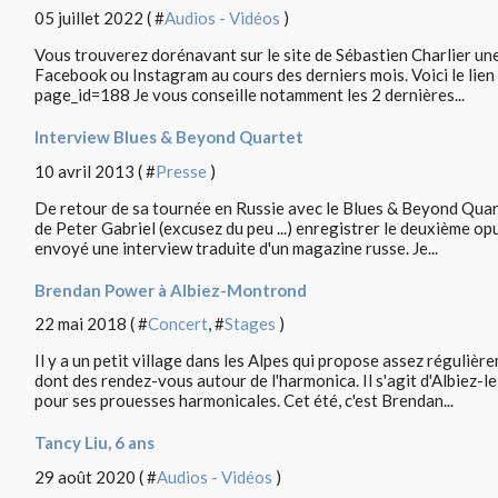
05 juillet 2022 ( #
Audios - Vidéos
)
Vous trouverez dorénavant sur le site de Sébastien Charlier une l
Facebook ou Instagram au cours des derniers mois. Voici le lien
page_id=188 Je vous conseille notamment les 2 dernières...
Interview Blues & Beyond Quartet
10 avril 2013 ( #
Presse
)
De retour de sa tournée en Russie avec le Blues & Beyond Quarte
de Peter Gabriel (excusez du peu ...) enregistrer le deuxième o
envoyé une interview traduite d'un magazine russe. Je...
Brendan Power à Albiez-Montrond
22 mai 2018 ( #
Concert
, #
Stages
)
Il y a un petit village dans les Alpes qui propose assez régulièr
dont des rendez-vous autour de l'harmonica. Il s'agit d'Albiez-l
pour ses prouesses harmonicales. Cet été, c'est Brendan...
Tancy Liu, 6 ans
29 août 2020 ( #
Audios - Vidéos
)