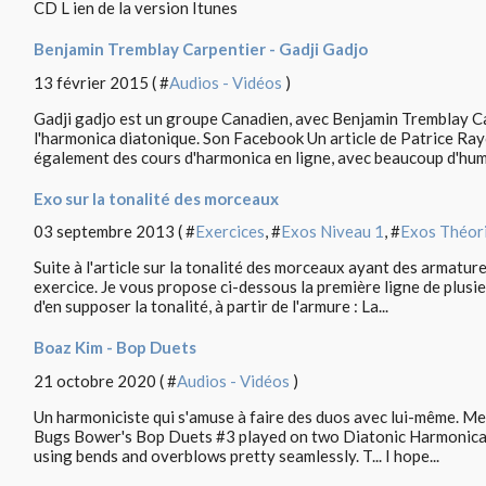
CD L ien de la version Itunes
Benjamin Tremblay Carpentier - Gadji Gadjo
13 février 2015 ( #
Audios - Vidéos
)
Gadji gadjo est un groupe Canadien, avec Benjamin Tremblay C
l'harmonica diatonique. Son Facebook Un article de Patrice Ra
également des cours d'harmonica en ligne, avec beaucoup d'humo
Exo sur la tonalité des morceaux
03 septembre 2013 ( #
Exercices
, #
Exos Niveau 1
, #
Exos Théor
Suite à l'article sur la tonalité des morceaux ayant des armature
exercice. Je vous propose ci-dessous la première ligne de plus
d'en supposer la tonalité, à partir de l'armure : La...
Boaz Kim - Bop Duets
21 octobre 2020 ( #
Audios - Vidéos
)
Un harmoniciste qui s'amuse à faire des duos avec lui-même. Merc
Bugs Bower's Bop Duets #3 played on two Diatonic Harmonicas 
using bends and overblows pretty seamlessly. T... I hope...