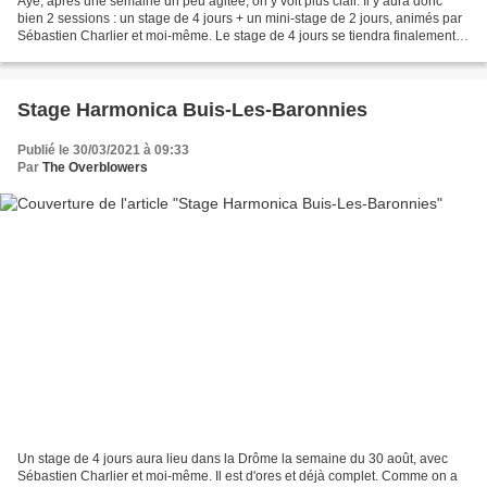
Ayé, après une semaine un peu agitée, on y voit plus clair. Il y aura donc
bien 2 sessions : un stage de 4 jours + un mini-stage de 2 jours, animés par
Sébastien Charlier et moi-même. Le stage de 4 jours se tiendra finalement
du 30 août au 2 septembre,...
Stage Harmonica Buis-Les-Baronnies
Publié le 30/03/2021 à 09:33
Par
The Overblowers
Un stage de 4 jours aura lieu dans la Drôme la semaine du 30 août, avec
Sébastien Charlier et moi-même. Il est d'ores et déjà complet. Comme on a