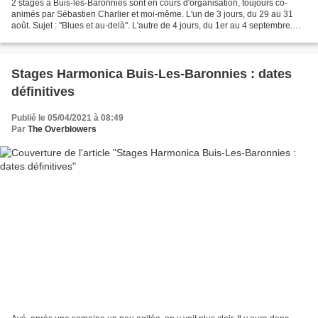
2 stages à Buis-les-Baronnies sont en cours d'organisation, toujours co-
animés par Sébastien Charlier et moi-même. L'un de 3 jours, du 29 au 31
août. Sujet : "Blues et au-delà". L'autre de 4 jours, du 1er au 4 septembre.
Sujet : "Diato-Jazz". 4 groupes...
Stages Harmonica Buis-Les-Baronnies : dates
définitives
Publié le 05/04/2021 à 08:49
Par
The Overblowers