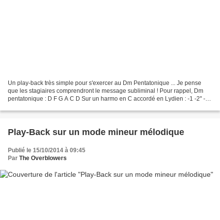
Un play-back très simple pour s'exercer au Dm Pentatonique ... Je pense
que les stagiaires comprendront le message subliminal ! Pour rappel, Dm
pentatonique : D F G A C D Sur un harmo en C accordé en Lydien : -1 -2'' -2
-3'' +4 -4 -5' +6 -6 +7 -8 -9 +9...
Play-Back sur un mode mineur mélodique
Publié le 15/10/2014 à 09:45
Par
The Overblowers