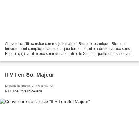
Ah, voici un 'tit exercice comme je les aime. Rien de technique. Rien de
foncièrement compliqué. Juste de quoi former l'oreille à de nouveaux sons.
Et pour ça, il vaut mieux sortir de la tonalité de Sol, à laquelle on est souvent
trop habitué pour accepter...
II V I en Sol Majeur
Publié le 09/10/2014 à 16:51
Par
The Overblowers