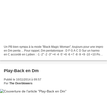
Un PB bien sympa à la mode "Black Magic Woman", toujours pour une impro
en Dm penta ... Pour rappel, Dm pentatonique : D F G A C D Sur un harmo
en C accordé en Lydien : -1 -2'' -2 -3'' +4 -4 -5' +6 -6 +7 -8 -9 +9 -10 +10 Pour
le Richter, remplacer le...
Play-Back en Dm
Publié le 10/11/2014 à 09:57
Par
The Overblowers