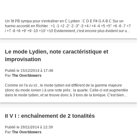
Un 'tit PB sympa pour s'entraîner en C Lydien : C D E F# G A B C Sur un
harmo accordé en Richter : +1 -1 +2 -2' -2 -3'' -3 +4 / +4 -4 +5 +5° +6 -6 -7 +7
/ +7 -8 +8 +9' +9 -10 +10' +10 Evidemment, c'est encore plus évident sur un
harmo accordé en Lydien,...
Le mode Lydien, note caractéristique et
improvisation
Publié le 15/12/2014 à 17:48
Par
The Overblowers
Comme on l'a vu ici , le mode lydien est différent de la gamme majeure
(donc du mode ionien ) à une note près : la quarte. Celle-ci est augmentée
dans le mode lydien, et se trouve donc à 3 tons de la tonique. C'est bien
entendu cette note qui est la note...
II V I : enchaînement de 2 tonalités
Publié le 29/11/2014 à 12:39
Par
The Overblowers