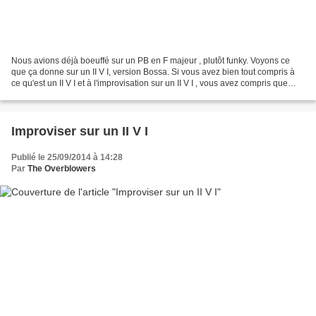
Nous avions déjà boeuffé sur un PB en F majeur , plutôt funky. Voyons ce
que ça donne sur un II V I, version Bossa. Si vous avez bien tout compris à
ce qu'est un II V I et à l'improvisation sur un II V I , vous avez compris que
vous pouvez vous amuser...
Improviser sur un II V I
Publié le 25/09/2014 à 14:28
Par
The Overblowers