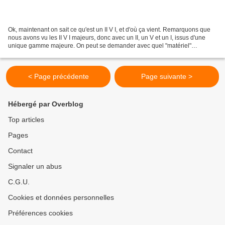
Ok, maintenant on sait ce qu'est un II V I, et d'où ça vient. Remarquons que
nous avons vu les II V I majeurs, donc avec un II, un V et un I, issus d'une
unique gamme majeure. On peut se demander avec quel "matériel"
improviser sur un II V I. Alors, attention...
< Page précédente
Page suivante >
Hébergé par Overblog
Top articles
Pages
Contact
Signaler un abus
C.G.U.
Cookies et données personnelles
Préférences cookies