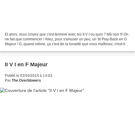
Et alors, vous croyez que c'est terminé avec les II V I ou quoi ? Mâ non !!! On
ne fait que commencer ! Allez, pour s'amuser un peu, un 'tit Play-Back en G
Majeur ! G, quand même, ça c'est de la tonalité que vous maîtrisez, n'est-il
pas ? Un moyen de...
II V I en F Majeur
Publié le 03/10/2014 à 13:02
Par
The Overblowers