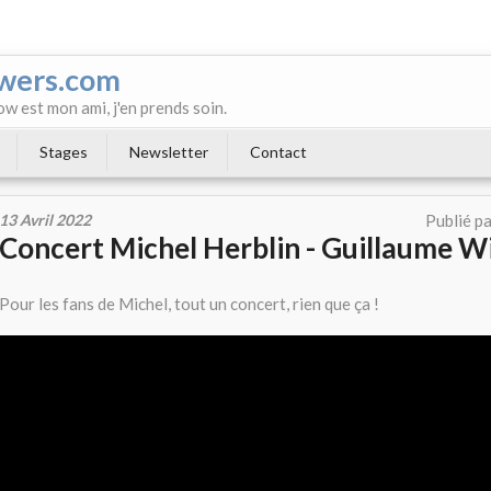
wers.com
ow est mon ami, j'en prends soin.
Stages
Newsletter
Contact
13 Avril 2022
Publié p
Concert Michel Herblin - Guillaume W
Pour les fans de Michel, tout un concert, rien que ça !