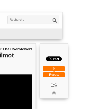
ar
The Overblowers
ilmot
0
Repost