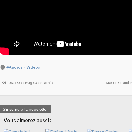
#Audios - Vidéos
DIATO Le Mag #3 est sorti !
Marko Balland a
S'inscrire à la newsletter
Vous aimerez aussi :