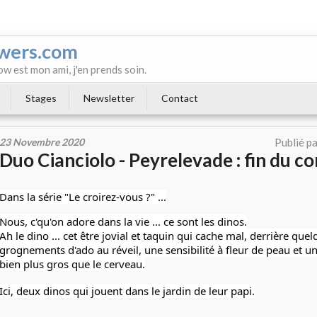
wers.com
ow est mon ami, j'en prends soin.
Stages
Newsletter
Contact
23 Novembre 2020
Publié p
Duo Cianciolo - Peyrelevade : fin du c
Dans la série "Le croirez-vous ?" ...
Nous, c'qu'on adore dans la vie ... ce sont les dinos.
Ah le dino ... cet être jovial et taquin qui cache mal, derrière quel
grognements d'ado au réveil, une sensibilité à fleur de peau et 
bien plus gros que le cerveau.
Ici, deux dinos qui jouent dans le jardin de leur papi.