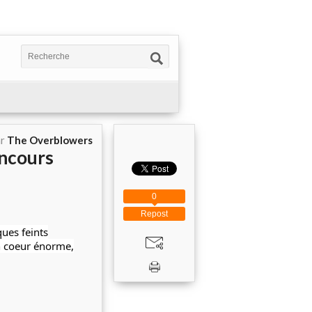
ar
The Overblowers
oncours
0
Repost
ques feints
un coeur énorme,