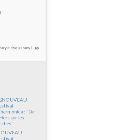
Mary did you know ?
NOUVEAU
estival