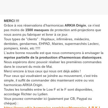
MERCI !!!
Grâce à vos réservations d'harmonicas
ARKIA Origin
, ce n'est
pas moins de
1500 masques
de protection anti-projections que
nous avons pu fabriquer et livrer à ce jour.
Tous types de "clients" : Hopitaux, infirmières, médecins,
dentistes, gendarmes, EHPAD, Mairies, supermarchés Leclerc,
pompiers, kinés, etc !!!!!
L'autre bonne nouvelle est que nous commençons à envisager la
reprise partielle de la production d'harmonicas diatoniques
.
Nous espérons donc pouvoir réaliser les premières commandes
dans le courant du mois de Mai.
Merci encore à tous ceux qui nous ont déjà aidés !
Pour ceux qui voudraient se joindre au mouvement, c'est très
simple, il suffit de commander dès maintenant votre ou vos
harmonicas ARKIA Origin.
Toutes les tonalités entre le Low F et le F sont disponibles,
accordage Richter ou Lydien.
Vous pouvez commander ici (paiement par CB, Paypal ou
chèque) :
https://www.arkia-harmonica.com/shop/Harmonica-A-R-K-I-