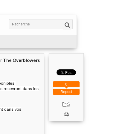
ar
The Overblowers
ponibles.
0
s recevront dans les
Repost
ant dans vos