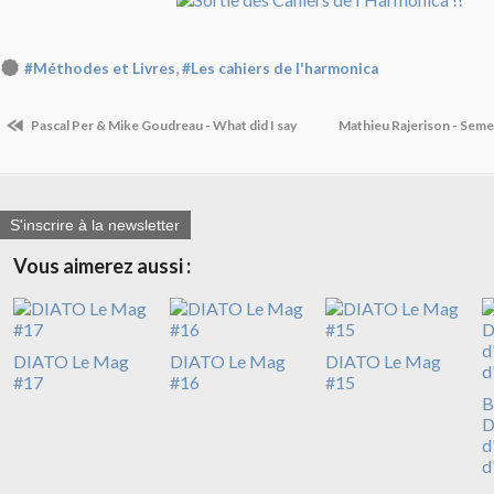
,
#Méthodes et Livres
#Les cahiers de l'harmonica
Pascal Per & Mike Goudreau - What did I say
Mathieu Rajerison - Sem
S'inscrire à la newsletter
Vous aimerez aussi :
DIATO Le Mag
DIATO Le Mag
DIATO Le Mag
#17
#16
#15
B
D
d
d