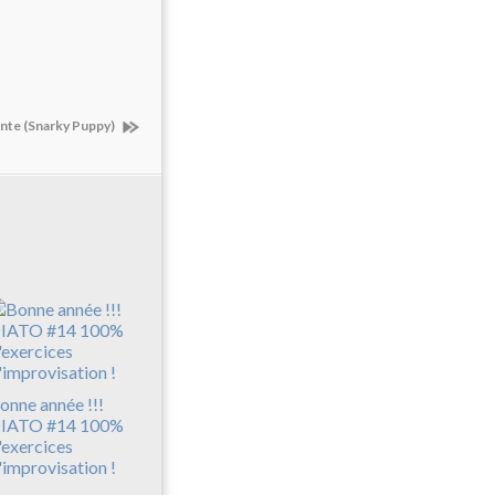
ente (Snarky Puppy)
onne année !!!
IATO #14 100%
'exercices
'improvisation !