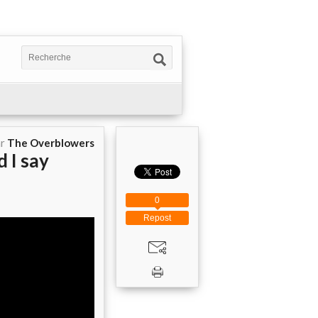
ar
The Overblowers
 I say
0
Repost