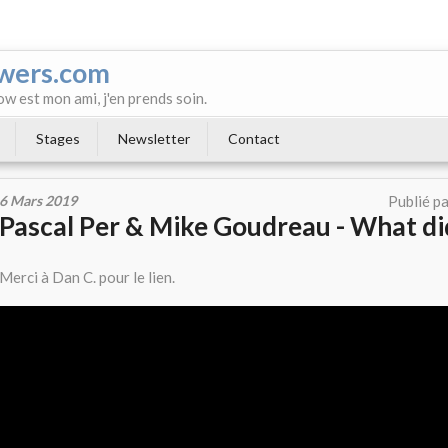
wers.com
ow est mon ami, j'en prends soin.
Stages
Newsletter
Contact
6 Mars 2019
Publié p
Pascal Per & Mike Goudreau - What did
Merci à Dan C. pour le lien.