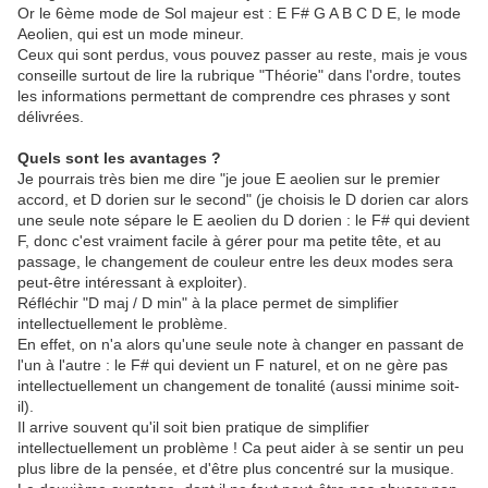
Or le 6ème mode de Sol majeur est : E F# G A B C D E, le mode
Aeolien, qui est un mode mineur.
Ceux qui sont perdus, vous pouvez passer au reste, mais je vous
conseille surtout de lire la rubrique "Théorie" dans l'ordre, toutes
les informations permettant de comprendre ces phrases y sont
délivrées.
Quels sont les avantages ?
Je pourrais très bien me dire "je joue E aeolien sur le premier
accord, et D dorien sur le second" (je choisis le D dorien car alors
une seule note sépare le E aeolien du D dorien : le F# qui devient
F, donc c'est vraiment facile à gérer pour ma petite tête, et au
passage, le changement de couleur entre les deux modes sera
peut-être intéressant à exploiter).
Réfléchir "D maj / D min" à la place permet de simplifier
intellectuellement le problème.
En effet, on n'a alors qu'une seule note à changer en passant de
l'un à l'autre : le F# qui devient un F naturel, et on ne gère pas
intellectuellement un changement de tonalité (aussi minime soit-
il).
Il arrive souvent qu'il soit bien pratique de simplifier
intellectuellement un problème ! Ca peut aider à se sentir un peu
plus libre de la pensée, et d'être plus concentré sur la musique.