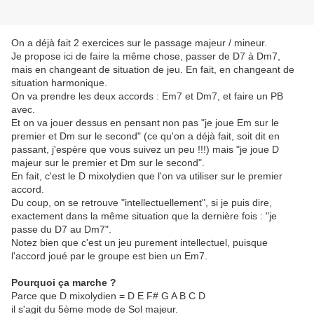
On a déjà fait 2 exercices sur le passage majeur / mineur.
Je propose ici de faire la même chose, passer de D7 à Dm7,
mais en changeant de situation de jeu. En fait, en changeant de
situation harmonique.
On va prendre les deux accords : Em7 et Dm7, et faire un PB
avec.
Et on va jouer dessus en pensant non pas "je joue Em sur le
premier et Dm sur le second" (ce qu'on a déjà fait, soit dit en
passant, j'espère que vous suivez un peu !!!) mais "je joue D
majeur sur le premier et Dm sur le second".
En fait, c'est le D mixolydien que l'on va utiliser sur le premier
accord.
Du coup, on se retrouve "intellectuellement", si je puis dire,
exactement dans la même situation que la dernière fois : "je
passe du D7 au Dm7".
Notez bien que c'est un jeu purement intellectuel, puisque
l'accord joué par le groupe est bien un Em7.
Pourquoi ça marche ?
Parce que D mixolydien = D E F# G A B C D
il s'agit du 5ème mode de Sol majeur.