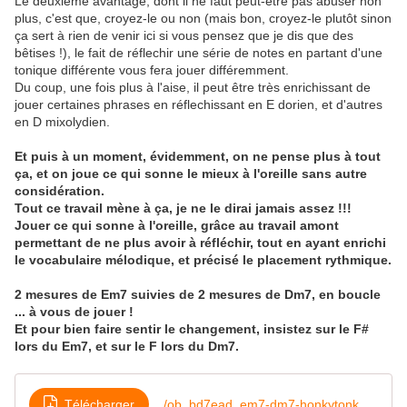
Le deuxième avantage, dont il ne faut peut-être pas abuser non
plus, c'est que, croyez-le ou non (mais bon, croyez-le plutôt sinon
ça sert à rien de venir ici si vous pensez que je dis que des
bêtises !), le fait de réflechir une série de notes en partant d'une
tonique différente vous fera jouer différemment.
Du coup, une fois plus à l'aise, il peut être très enrichissant de
jouer certaines phrases en réflechissant en E dorien, et d'autres
en D mixolydien.
Et puis à un moment, évidemment, on ne pense plus à tout
ça, et on joue ce qui sonne le mieux à l'oreille sans autre
considération.
Tout ce travail mène à ça, je ne le dirai jamais assez !!!
Jouer ce qui sonne à l'oreille, grâce au travail amont
permettant de ne plus avoir à réfléchir, tout en ayant enrichi
le vocabulaire mélodique, et précisé le placement rythmique.
2 mesures de Em7 suivies de 2 mesures de Dm7, en boucle
... à vous de jouer !
Et pour bien faire sentir le changement, insistez sur le F#
lors du Em7, et sur le F lors du Dm7.
Télécharger
/ob_bd7ead_em7-dm7-honkytonk