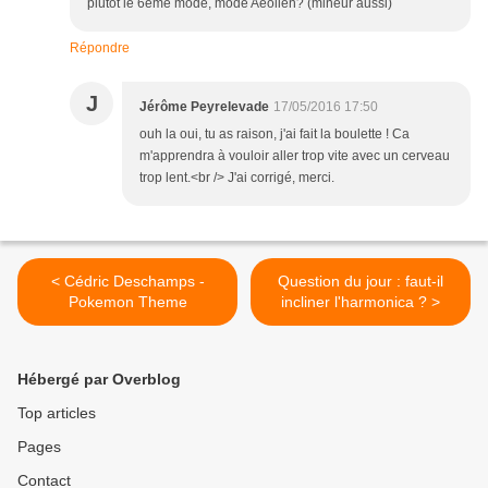
plutôt le 6ème mode, mode Aeolien? (mineur aussi)
Répondre
J
Jérôme Peyrelevade
17/05/2016 17:50
ouh la oui, tu as raison, j'ai fait la boulette ! Ca
m'apprendra à vouloir aller trop vite avec un cerveau
trop lent.<br /> J'ai corrigé, merci.
< Cédric Deschamps -
Question du jour : faut-il
Pokemon Theme
incliner l'harmonica ? >
Hébergé par Overblog
Top articles
Pages
Contact