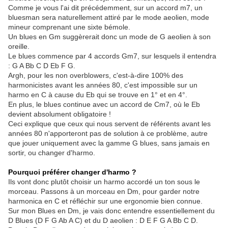
Comme je vous l'ai dit précédemment, sur un accord m7, un
bluesman sera naturellement attiré par le mode aeolien, mode
mineur comprenant une sixte bémole.
Un blues en Gm suggèrerait donc un mode de G aeolien à son
oreille.
Le blues commence par 4 accords Gm7, sur lesquels il entendra
: G A Bb C D Eb F G.
Argh, pour les non overblowers, c'est-à-dire 100% des
harmonicistes avant les années 80, c'est impossible sur un
harmo en C à cause du Eb qui se trouve en 1° et en 4°.
En plus, le blues continue avec un accord de Cm7, où le Eb
devient absolument obligatoire !
Ceci explique que ceux qui nous servent de référents avant les
années 80 n'apporteront pas de solution à ce problème, autre
que jouer uniquement avec la gamme G blues, sans jamais en
sortir, ou changer d'harmo.
Pourquoi préférer changer d'harmo ?
Ils vont donc plutôt choisir un harmo accordé un ton sous le
morceau. Passons à un morceau en Dm, pour garder notre
harmonica en C et réfléchir sur une ergonomie bien connue.
Sur mon Blues en Dm, je vais donc entendre essentiellement du
D Blues (D F G Ab A C) et du D aeolien : D E F G A Bb C D.