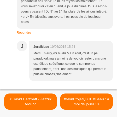
pendant un bail.<br /> Le blues m'y voilas maintenant...Et
vous savez quoi ? Ben quand je joue du blues, tous les<br />
overs y passent ! Du 9° au 1° ! la totale. Je les ai tous intégré.
<br /> En fait grâce aux overs, il est possible de tout jouer
blues !
Répondre
J
JersiMuse
10/06/2015 15:24
Merci Thierry,<br /> <br /> En effet, c'est un peu
paradoxal, mais à moins de vouloir rester dans une
esthétique spécifique, ce que je comprends
parfaitement, c'est l'une des musiques qui permet le
plus de choses, finalement.
< David Herzhaft - Jazzin'
#MonProjetQu'ilEstBeau : à
Around
moi de jouer ! >