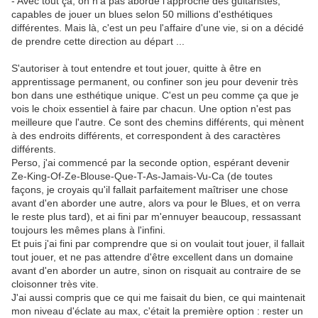
- Avec tout ça, on n'a pas abordé l'approche des guitaristes,
capables de jouer un blues selon 50 millions d'esthétiques
différentes. Mais là, c'est un peu l'affaire d'une vie, si on a décidé
de prendre cette direction au départ ...
S'autoriser à tout entendre et tout jouer, quitte à être en
apprentissage permanent, ou confiner son jeu pour devenir très
bon dans une esthétique unique. C'est un peu comme ça que je
vois le choix essentiel à faire par chacun. Une option n'est pas
meilleure que l'autre. Ce sont des chemins différents, qui mènent
à des endroits différents, et correspondent à des caractères
différents.
Perso, j'ai commencé par la seconde option, espérant devenir
Ze-King-Of-Ze-Blouse-Que-T-As-Jamais-Vu-Ca (de toutes
façons, je croyais qu'il fallait parfaitement maîtriser une chose
avant d'en aborder une autre, alors va pour le Blues, et on verra
le reste plus tard), et ai fini par m'ennuyer beaucoup, ressassant
toujours les mêmes plans à l'infini.
Et puis j'ai fini par comprendre que si on voulait tout jouer, il fallait
tout jouer, et ne pas attendre d'être excellent dans un domaine
avant d'en aborder un autre, sinon on risquait au contraire de se
cloisonner très vite.
J'ai aussi compris que ce qui me faisait du bien, ce qui maintenait
mon niveau d'éclate au max, c'était la première option : rester un