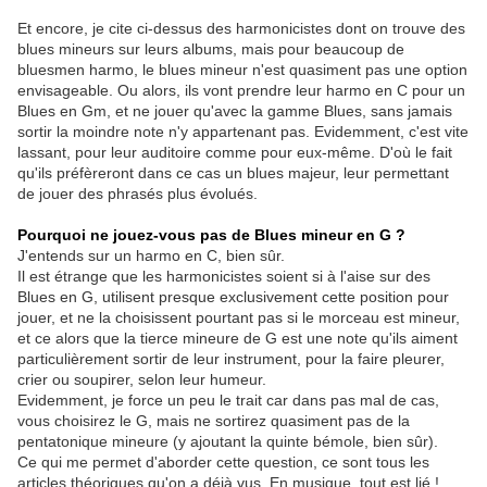
Et encore, je cite ci-dessus des harmonicistes dont on trouve des
blues mineurs sur leurs albums, mais pour beaucoup de
bluesmen harmo, le blues mineur n'est quasiment pas une option
envisageable. Ou alors, ils vont prendre leur harmo en C pour un
Blues en Gm, et ne jouer qu'avec la gamme Blues, sans jamais
sortir la moindre note n'y appartenant pas. Evidemment, c'est vite
lassant, pour leur auditoire comme pour eux-même. D'où le fait
qu'ils préfèreront dans ce cas un blues majeur, leur permettant
de jouer des phrasés plus évolués.
Pourquoi ne jouez-vous pas de Blues mineur en G ?
J'entends sur un harmo en C, bien sûr.
Il est étrange que les harmonicistes soient si à l'aise sur des
Blues en G, utilisent presque exclusivement cette position pour
jouer, et ne la choisissent pourtant pas si le morceau est mineur,
et ce alors que la tierce mineure de G est une note qu'ils aiment
particulièrement sortir de leur instrument, pour la faire pleurer,
crier ou soupirer, selon leur humeur.
Evidemment, je force un peu le trait car dans pas mal de cas,
vous choisirez le G, mais ne sortirez quasiment pas de la
pentatonique mineure (y ajoutant la quinte bémole, bien sûr).
Ce qui me permet d'aborder cette question, ce sont tous les
articles théoriques qu'on a déjà vus. En musique, tout est lié !