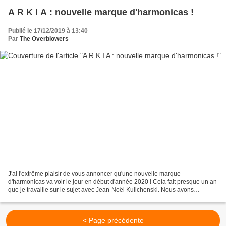
A R K I A : nouvelle marque d'harmonicas !
Publié le 17/12/2019 à 13:40
Par
The Overblowers
J'ai l'extrême plaisir de vous annoncer qu'une nouvelle marque
d'harmonicas va voir le jour en début d'année 2020 ! Cela fait presque un an
que je travaille sur le sujet avec Jean-Noël Kulichenski. Nous avons
peaufiné l'offre et la technologie utilisée,...
< Page précédente