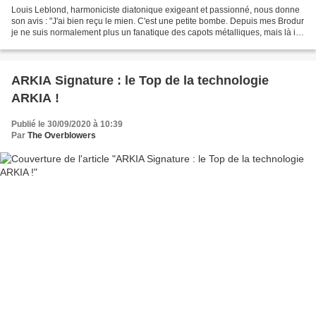
Louis Leblond, harmoniciste diatonique exigeant et passionné, nous donne
son avis : "J'ai bien reçu le mien. C'est une petite bombe. Depuis mes Brodur
je ne suis normalement plus un fanatique des capots métalliques, mais là il
est plaisant en bouche et...
ARKIA Signature : le Top de la technologie
ARKIA !
Publié le 30/09/2020 à 10:39
Par
The Overblowers