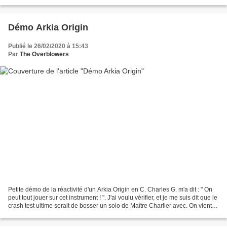
adeptes des overdraws ! Ajoutez...
Démo Arkia Origin
Publié le 26/02/2020 à 15:43
Par
The Overblowers
Petite démo de la réactivité d'un Arkia Origin en C. Charles G. m'a dit : " On
peut tout jouer sur cet instrument ! ". J'ai voulu vérifier, et je me suis dit que le
crash test ultime serait de bosser un solo de Maître Charlier avec. On vient
de créer...