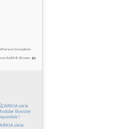
 Jefferson Gonçalves
avec Keith B. Brown
'ARKIA série