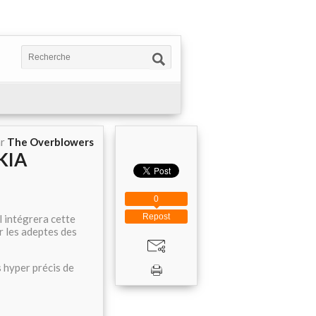
ar
The Overblowers
KIA
0
Repost
l intégrera cette
r les adeptes des
 hyper précis de