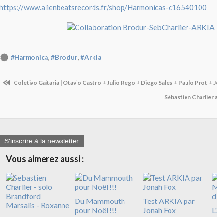
https://www.alienbeatsrecords.fr/shop/Harmonicas-c16540100
,
,
#Harmonica
#Brodur
#Arkia
Coletivo Gaitaria | Otavio Castro + Julio Rego + Diego Sales + Paulo Prot +
Sébastien Charlier 
S'inscrire à la newsletter
Vous aimerez aussi :
Du Mammouth
Test ARKIA par
pour Noël !!!
Jonah Fox
L