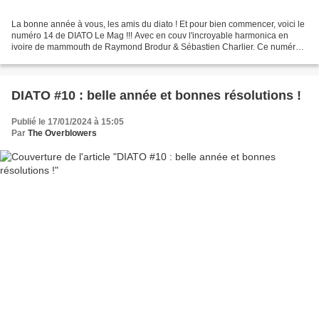
La bonne année à vous, les amis du diato ! Et pour bien commencer, voici le
numéro 14 de DIATO Le Mag !!! Avec en couv l'incroyable harmonica en
ivoire de mammouth de Raymond Brodur & Sébastien Charlier. Ce numéro
14 est entièrement consacré à la pratique...
DIATO #10 : belle année et bonnes résolutions !
Publié le 17/01/2024 à 15:05
Par
The Overblowers