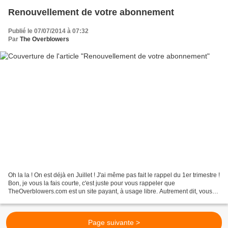
Renouvellement de votre abonnement
Publié le 07/07/2014 à 07:32
Par
The Overblowers
Oh la la ! On est déjà en Juillet ! J'ai même pas fait le rappel du 1er trimestre !
Bon, je vous la fais courte, c'est juste pour vous rappeler que
TheOverblowers.com est un site payant, à usage libre. Autrement dit, vous
réglez votre abonnement en décidant...
Page suivante >