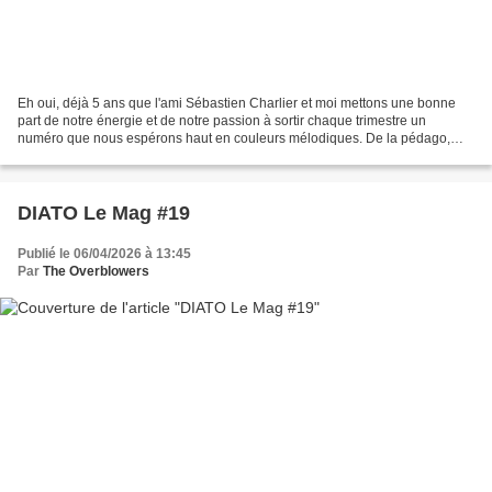
Eh oui, déjà 5 ans que l'ami Sébastien Charlier et moi mettons une bonne
part de notre énergie et de notre passion à sortir chaque trimestre un
numéro que nous espérons haut en couleurs mélodiques. De la pédago,
encore de la pédago, toujours de la pédago,...
DIATO Le Mag #19
Publié le 06/04/2026 à 13:45
Par
The Overblowers