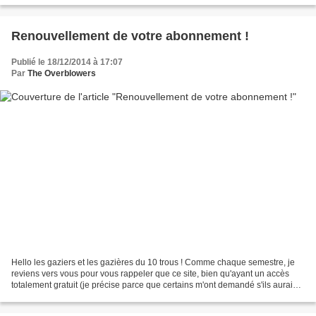
Renouvellement de votre abonnement !
Publié le 18/12/2014 à 17:07
Par
The Overblowers
Hello les gaziers et les gazières du 10 trous ! Comme chaque semestre, je
reviens vers vous pour vous rappeler que ce site, bien qu'ayant un accès
totalement gratuit (je précise parce que certains m'ont demandé s'ils auraient
accès à d'autres parties...