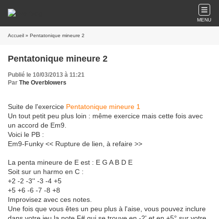
MENU
Accueil
» Pentatonique mineure 2
Pentatonique mineure 2
Publié le 10/03/2013 à 11:21
Par
The Overblowers
Suite de l'exercice
Pentatonique mineure 1
Un tout petit peu plus loin : même exercice mais cette fois avec
un accord de Em9.
Voici le PB :
Em9-Funky << Rupture de lien, à refaire >>
La penta mineure de E est : E G A B D E
Soit sur un harmo en C :
+2 -2 -3'' -3 -4 +5
+5 +6 -6 -7 -8 +8
Improvisez avec ces notes.
Une fois que vous êtes un peu plus à l'aise, vous pouvez inclure
dans votre jeu la note F# qui se trouve en -2' et en +5° sur votre