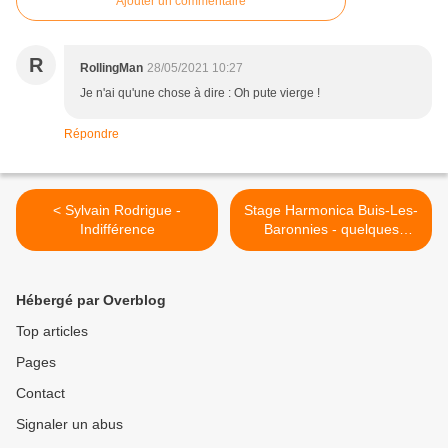
Ajouter un commentaire
R
RollingMan
28/05/2021 10:27
Je n'ai qu'une chose à dire : Oh pute vierge !
Répondre
< Sylvain Rodrigue -
Stage Harmonica Buis-Les-
Indifférence
Baronnies - quelques
places de libre >
Hébergé par Overblog
Top articles
Pages
Contact
Signaler un abus