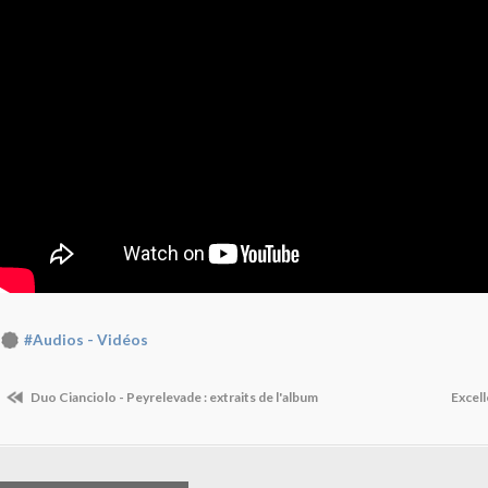
#Audios - Vidéos
Duo Cianciolo - Peyrelevade : extraits de l'album
Excell