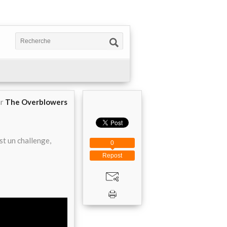
ar
The Overblowers
st un challenge,
0
Repost