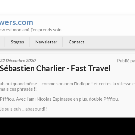
wers.com
ow est mon ami, j'en prends soin.
Stages
Newsletter
Contact
22 Décembre 2020
Publié p
Sébastien Charlier - Fast Travel
ah oui quand même ... comme son nom l'indique ! et certes la vitesse e
mais ces phrasés !!
Pfffiou. Avec l'ami Nicolas Espinasse en plus, double Pfffiou.
Je suis euh ... abasourdi !