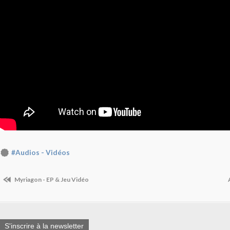
#Audios - Vidéos
Myriagon - EP & Jeu Vidéo
S'inscrire à la newsletter