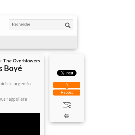
ar
The Overblowers
is Boyé
niciste argentin
0
Repost
vous rappellera