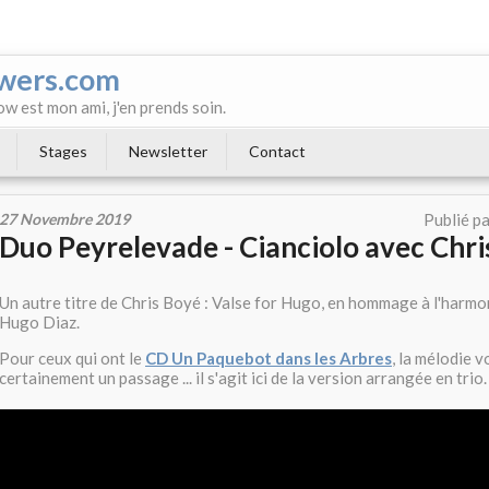
wers.com
ow est mon ami, j'en prends soin.
Stages
Newsletter
Contact
27 Novembre 2019
Publié p
Duo Peyrelevade - Cianciolo avec Chr
Un autre titre de Chris Boyé : Valse for Hugo, en hommage à l'harmo
Hugo Diaz.
Pour ceux qui ont le
CD Un Paquebot dans les Arbres
, la mélodie 
certainement un passage ... il s'agit ici de la version arrangée en trio.