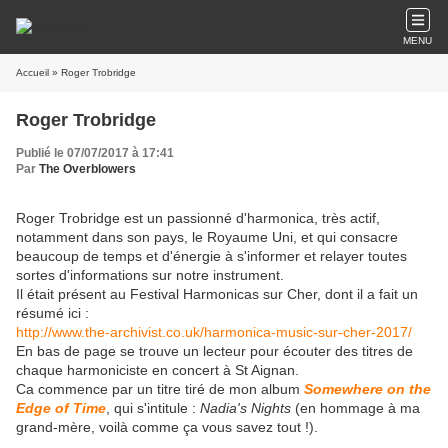
MENU
Accueil
» Roger Trobridge
Roger Trobridge
Publié le 07/07/2017 à 17:41
Par
The Overblowers
Roger Trobridge est un passionné d'harmonica, très actif,
notamment dans son pays, le Royaume Uni, et qui consacre
beaucoup de temps et d'énergie à s'informer et relayer toutes
sortes d'informations sur notre instrument.
Il était présent au Festival Harmonicas sur Cher, dont il a fait un
résumé ici :
http://www.the-archivist.co.uk/harmonica-music-sur-cher-2017/
En bas de page se trouve un lecteur pour écouter des titres de
chaque harmoniciste en concert à St Aignan.
Ca commence par un titre tiré de mon album
Somewhere on the
Edge of Time
, qui s'intitule :
Nadia's Nights
(en hommage à ma
grand-mère, voilà comme ça vous savez tout !).