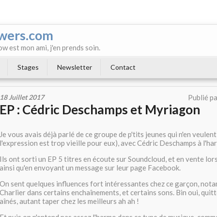
wers.com
ow est mon ami, j'en prends soin.
Stages
Newsletter
Contact
18 Juillet 2017
Publié p
EP : Cédric Deschamps et Myriagon
Je vous avais déjà parlé de ce groupe de p'tits jeunes qui n'en veulent
l'expression est trop vieille pour eux), avec Cédric Deschamps à l'ha
Ils ont sorti un EP 5 titres en écoute sur Soundcloud, et en vente lor
ainsi qu'en envoyant un message sur leur page Facebook.
On sent quelques influences fort intéressantes chez ce garçon, not
Charlier dans certains enchaînements, et certains sons. Bin oui, quitt
aînés, autant taper chez les meilleurs ah ah !