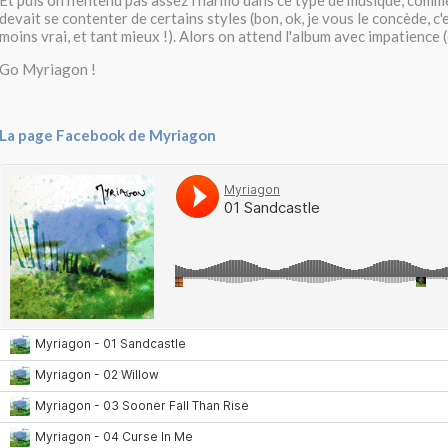
Et puis on n'entend pas assez l'harmo dans ce type de musique, comme
devait se contenter de certains styles (bon, ok, je vous le concède, c
moins vrai, et tant mieux !). Alors on attend l'album avec impatience (
Go Myriagon !
La page Facebook de Myriagon