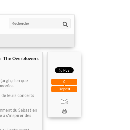
ar
The Overblowers
 (argh, rien que
0
rmonica.
Repost
s de leurs concerts
amment du Sébastien
e à s'inspirer des