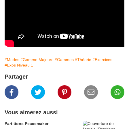
#Modes
#Gamme Majeure
#Gammes
#Théorie
#Exercices
#Exos Niveau 1
Partager
Vous aimerez aussi
Partitions Peacemaker