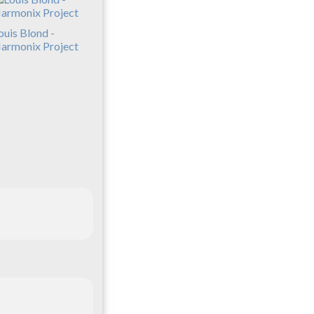
ouis Blond -
armonix Project