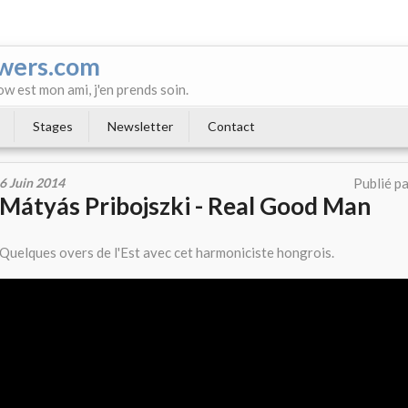
wers.com
ow est mon ami, j'en prends soin.
Stages
Newsletter
Contact
6 Juin 2014
Publié p
Mátyás Pribojszki - Real Good Man
Quelques overs de l'Est avec cet harmoniciste hongrois.