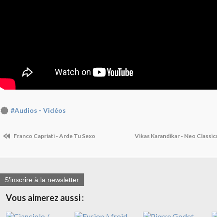
#Audios - Vidéos
Franco Capriati - Arde Tu Sexo
Vikas Karandikar - Neo Classic
S'inscrire à la newsletter
Vous aimerez aussi :