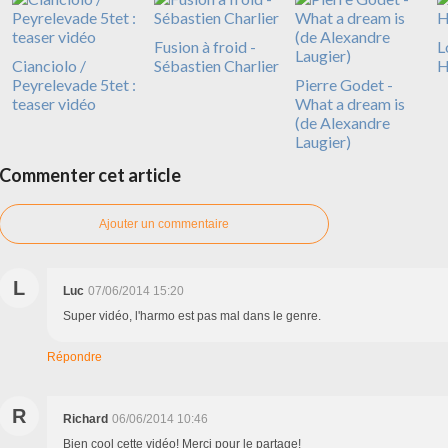
Fusion à froid -
L
Cianciolo /
Sébastien Charlier
H
Peyrelevade 5tet :
Pierre Godet -
teaser vidéo
What a dream is
(de Alexandre
Laugier)
Commenter cet article
Ajouter un commentaire
L
Luc
07/06/2014 15:20
Super vidéo, l'harmo est pas mal dans le genre.
Répondre
R
Richard
06/06/2014 10:46
Bien cool cette vidéo! Merci pour le partage!