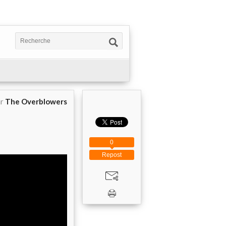
ar
The Overblowers
0
Repost