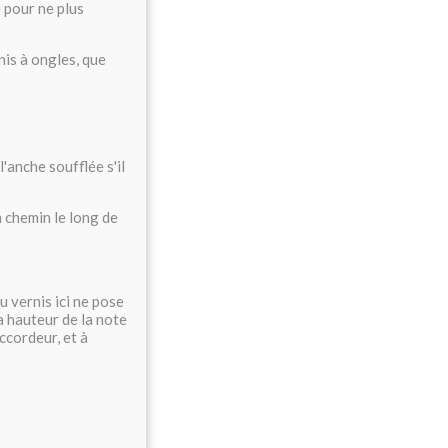
e pour ne plus
rnis à ongles, que
l'anche soufflée s'il
n chemin le long de
u vernis ici ne pose
a hauteur de la note
ccordeur, et à