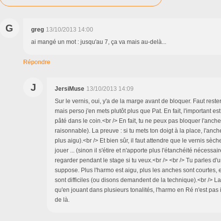
G
greg
13/10/2013 14:00
ai mangé un mot : jusqu'au 7, ça va mais au-delà...
Répondre
J
JersiMuse
13/10/2013 14:09
Sur le vernis, oui, y'a de la marge avant de bloquer. Faut rester
mais perso j'en mets plutôt plus que Pat. En fait, l'important est
pâté dans le coin.<br /> En fait, tu ne peux pas bloquer l'anche 
raisonnable). La preuve : si tu mets ton doigt à la place, l'anch
plus aigu).<br /> Et bien sûr, il faut attendre que le vernis sèc
jouer ... (sinon il s'étire et n'apporte plus l'étanchéité nécessa
regarder pendant le stage si tu veux.<br /> <br /> Tu parles d
suppose. Plus l'harmo est aigu, plus les anches sont courtes, 
sont difficiles (ou disons demandent de la technique).<br /> L
qu'en jouant dans plusieurs tonalités, l'harmo en Ré n'est pas 
de là.