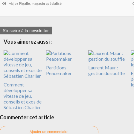
Major Pigalle, magasin spécialisé
G
S'inscrire à la newsletter
Vous aimerez aussi :
Partitions
Laurent Maur :
Peacemaker
gestion du souffle
E
p
Comment
l
développer sa
vitesse de jeu,
conseils et exos de
Sébastien Charlier
Commenter cet article
Ajouter un commentaire