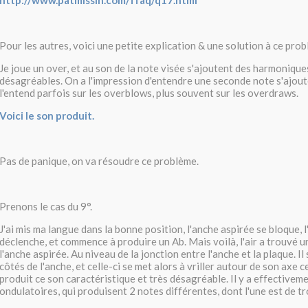
http://www.patmissin.com/ffaq/q17.html
Pour les autres, voici une petite explication & une solution à ce prob
Je joue un over, et au son de la note visée s'ajoutent des harmonique
désagréables. On a l'impression d'entendre une seconde note s'ajout
l'entend parfois sur les overblows, plus souvent sur les overdraws.
Voici le son produit.
Pas de panique, on va résoudre ce problème.
Prenons le cas du 9°.
J'ai mis ma langue dans la bonne position, l'anche aspirée se bloque, 
déclenche, et commence à produire un Ab. Mais voilà, l'air a trouvé u
l'anche aspirée. Au niveau de la jonction entre l'anche et la plaque. I
côtés de l'anche, et celle-ci se met alors à vriller autour de son axe ce
produit ce son caractéristique et très désagréable. Il y a effectiv
ondulatoires, qui produisent 2 notes différentes, dont l'une est de tr