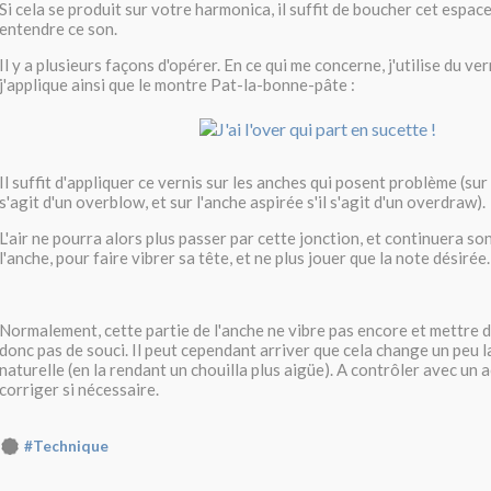
Si cela se produit sur votre harmonica, il suffit de boucher cet espac
entendre ce son.
Il y a plusieurs façons d'opérer. En ce qui me concerne, j'utilise du ve
j'applique ainsi que le montre Pat-la-bonne-pâte :
Il suffit d'appliquer ce vernis sur les anches qui posent problème (sur 
s'agit d'un overblow, et sur l'anche aspirée s'il s'agit d'un overdraw).
L'air ne pourra alors plus passer par cette jonction, et continuera so
l'anche, pour faire vibrer sa tête, et ne plus jouer que la note désirée.
Normalement, cette partie de l'anche ne vibre pas encore et mettre d
donc pas de souci. Il peut cependant arriver que cela change un peu l
naturelle (en la rendant un chouilla plus aigüe). A contrôler avec un a
corriger si nécessaire.
#Technique