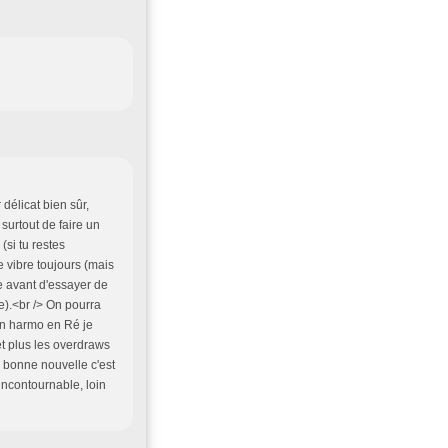
 délicat bien sûr,
 surtout de faire un
(si tu restes
e vibre toujours (mais
he avant d'essayer de
ire).<br /> On pourra
'un harmo en Ré je
et plus les overdraws
a bonne nouvelle c'est
incontournable, loin