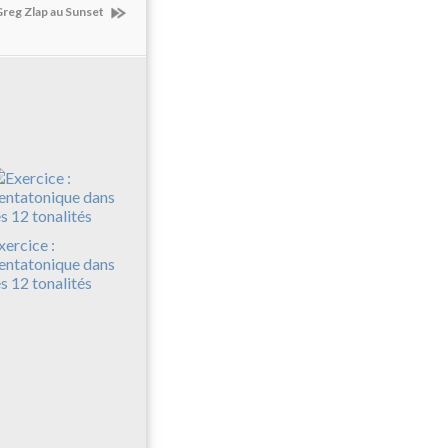
reg Zlap au Sunset
xercice :
entatonique dans
es 12 tonalités