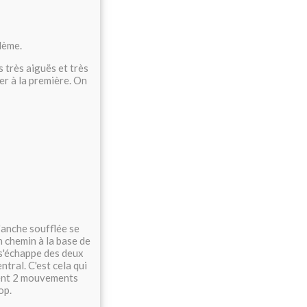
lème.
s très aiguës et très
er à la première. On
l'anche soufflée se
n chemin à la base de
l s'échappe des deux
ntral. C'est cela qui
ement 2 mouvements
op.