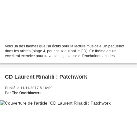
Voici un des thèmes que j'ai écrits pour la lecture musicale Un paquebot
dans les arbres (plage 4, pour ceux qui ont le CD). Ce thème est un
excellent exercice pour travailler la justesse et l'enchaînement des
altérations. Et bien sûr, que vous ayez le...
CD Laurent Rinaldi : Patchwork
Publié le 11/11/2017 à 16:09
Par
The Overblowers