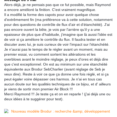
Alors déjà, je ne pensais pas que ce fut possible, mais Raymond
a encore amélioré la finition. C'est vraiment magnifique.
Il a modifié la forme des capots pour avoir quelque chose
d'extrêmement fin (ma préférence va à cette solution, notamment
pour des questions de contrôle de flux d'air et d'étanchéité). J'ai
pas encore ouvert la bête, je
vois par l'arrière qu'il y a une
epaisseur de plus que d'habitude, j'imagine que là aussi l'idée est
de voir si ça améliore le contrôle du flux. Il faudra tester et en
discuter avec lui, je suis curieux de voir l'impact sur l'étanchéité.
Je n'aurai pas le temps de le régler avant un moment, mais au
premier essai, vu comment sortent les altérations et les
overblows avant le moindre réglage, je peux d'ores et déjà dire
que c'est exceptionnel. On est au minimum sur une étanchéité
équivalente aux Brodur SebCharlier (avant réglage de Seb je
veux dire). Reste à voir ce que ça donne une fois réglé, et si ça
peut égaler voire dépasser ces harmos. Je n'ai en tous cas
aucun doute sur les qualités techniques de ce bijou, et d' ailleurs
je viens de sortir mon premier Air Block !!!
Merci Raymond !!! Je teste ça et on en reparle ! (j'ai déjà une ou
deux idées à te suggérer pour test).