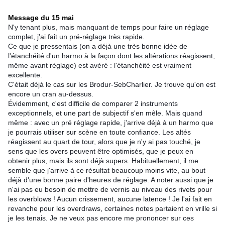
Message du 15 mai
N'y tenant plus, mais manquant de temps pour faire un réglage
complet, j'ai fait un pré-réglage très rapide.
Ce que je pressentais (on a déjà une très bonne idée de
l'étanchéité d'un harmo à la façon dont les altérations réagissent,
même avant réglage) est avéré : l'étanchéité est vraiment
excellente.
C'était déjà le cas sur les Brodur-SebCharlier. Je trouve qu'on est
encore un cran au-dessus.
Évidemment, c'est difficile de comparer 2 instruments
exceptionnels, et une part de subjectif s'en mêle. Mais quand
même : avec un pré réglage rapide, j'arrive déjà à un harmo que
je pourrais utiliser sur scène en toute confiance. Les altés
réagissent au quart de tour, alors que je n'y ai pas touché, je
sens que les overs peuvent être optimisés, que je peux en
obtenir plus, mais ils sont déjà supers. Habituellement, il me
semble que j'arrive à ce résultat beaucoup moins vite, au bout
déjà d'une bonne paire d'heures de réglage. A noter aussi que je
n'ai pas eu besoin de mettre de vernis au niveau des rivets pour
les overblows ! Aucun crissement, aucune latence ! Je l'ai fait en
revanche pour les overdraws, certaines notes partaient en vrille si
je les tenais. Je ne veux pas encore me prononcer sur ces