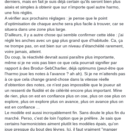
derniers, mais en fait je suis déjà certain qu'ils seront bien plus
aisés et simples à obtenir que sur n'importe quel autre harmo,
une fois réglés.
A vérifier aux prochains réglages : je pense que le point
d'optimisation de chaque anche sera plus facile à trouver, car se
situera dans une zone plus large.
D'ailleurs, il y a autre chose qui semble confirmer cette idée : j'ai
réglé les anches avec un gap plus grand que d'habitude. Ca, ça
ne trompe pas, on est bien sur un niveau d'étanchéité rarement,
voire jamais, atteint.
Du coup, la réactivité devrait aussi paraître plus importante,
même si je ne vois pas bien ce que cela pourrait signifier par
rapport à des Brodur-SebCharlier, déjà optimums (peut-être que
l'harmo joue les notes à l'avance ? ah ah). Si je ne m'attends pas
à ce que cela change grand-chose dans la vitesse réelle
d'obtention des notes, ce n'est pas impossible que le joueur ait
un ressenti de fluidité et de célérité encore plus important. Mine
de rien, plus on est en confiance plus on ose, plus on ose plus on
explore, plus on explore plus on avance, plus on avance plus on
est en confiance ...
Le modèle est aussi incroyablement fin. Sans doute le plus fin du
marché. Perso, c'est de loin l'option que je préfère. Je sais que
certains harmonicistes aiment plutôt les modèles épais, qu'on
joue presque du bout des lèvres. Ici, il faut vraiment "manger