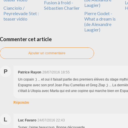
Fusion à froid -
L
Cianciolo /
Sébastien Charlier
H
Peyrelevade 5tet :
Pierre Godet -
teaser vidéo
What a dream is
(de Alexandre
Laugier)
Commenter cet article
Ajouter un commentaire
P
Patrice Rayon
28/07/2016 18:55
Un copain :) ... et oui il faisait partie des premiers élèves du stage my
Espagne avec son prof Joan Pau Cumellas et Greg Zlap ;) ... La dernièr
c'était à Utopia avec Marta qui est une copine qui marche bien en Espag
Répondre
L
Luc Favaro
24/07/2016 22:43
Super, j'aime beaucoup. Bonne découverte.