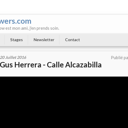
wers.com
ow est mon ami, j'en prends soin.
Stages
Newsletter
Contact
20 Juillet 2016
Publié p
Gus Herrera - Calle Alcazabilla