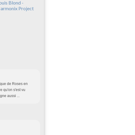
ouis Blond -
armonix Project
thique de Roses en
e qu'on s'est vu
ne aussi ...