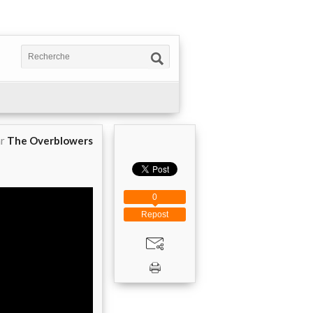
ar
The Overblowers
0
Repost