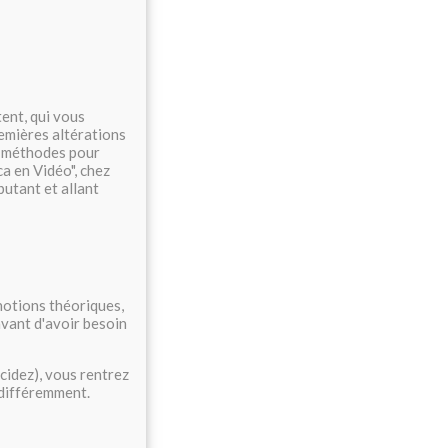
ent, qui vous
remières altérations
s méthodes pour
a en Vidéo", chez
butant et allant
 notions théoriques,
 avant d'avoir besoin
écidez), vous rentrez
 différemment.