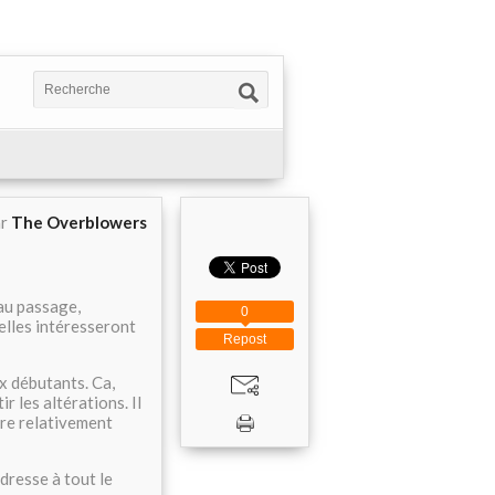
ar
The Overblowers
au passage,
0
elles intéresseront
Repost
x débutants. Ca,
ir les altérations. Il
ère relativement
dresse à tout le