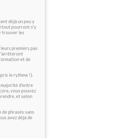
sent déjà un peu y
rtout pourront s'y
y trouver les
 leurs premiers pas
s'arrêteront
nformation et de
ris le rythme !).
 majorité d'entre
ncore, vous pouvez
prendre, et selon
up de phrasés sans
ous avez déjà de