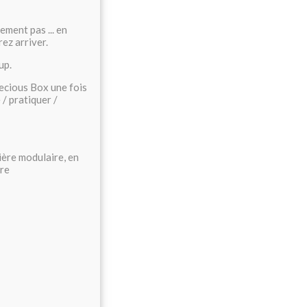
ement pas ... en
ez arriver.
up.
Precious Box une fois
/ pratiquer /
ière modulaire, en
tre