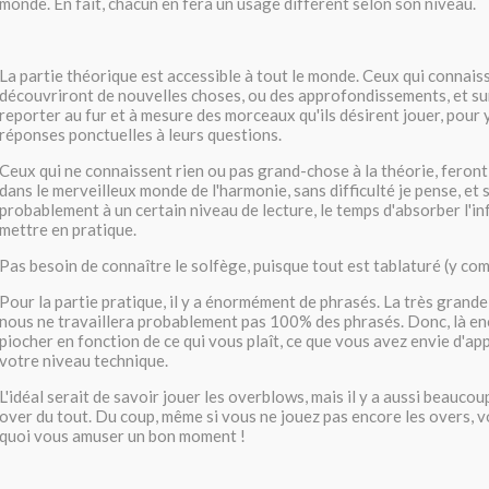
monde. En fait, chacun en fera un usage différent selon son niveau.
La partie théorique est accessible à tout le monde. Ceux qui connais
découvriront de nouvelles choses, ou des approfondissements, et su
reporter au fur et à mesure des morceaux qu'ils désirent jouer, pour 
réponses ponctuelles à leurs questions.
Ceux qui ne connaissent rien ou pas grand-chose à la théorie, feront
dans le merveilleux monde de l'harmonie, sans difficulté je pense, et 
probablement à un certain niveau de lecture, le temps d'absorber l'i
mettre en pratique.
Pas besoin de connaître le solfège, puisque tout est tablaturé (y comp
Pour la partie pratique, il y a énormément de phrasés. La très grande
nous ne travaillera probablement pas 100% des phrasés. Donc, là e
piocher en fonction de ce qui vous plaît, ce que vous avez envie d'ap
votre niveau technique.
L'idéal serait de savoir jouer les overblows, mais il y a aussi beauco
over du tout. Du coup, même si vous ne jouez pas encore les overs, v
quoi vous amuser un bon moment !