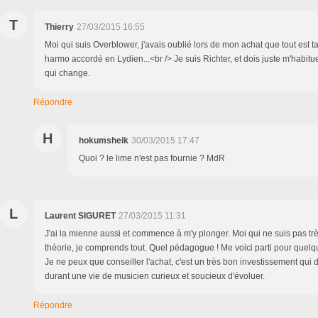
T
Thierry
27/03/2015 16:55
Moi qui suis Overblower, j'avais oublié lors de mon achat que tout est t
harmo accordé en Lydien...<br /> Je suis Richter, et dois juste m'habitue
qui change.
Répondre
H
hokumsheik
30/03/2015 17:47
Quoi ? le lime n'est pas fournie ? MdR
L
Laurent SIGURET
27/03/2015 11:31
J'ai la mienne aussi et commence à m'y plonger. Moi qui ne suis pas tr
théorie, je comprends tout. Quel pédagogue ! Me voici parti pour quelq
Je ne peux que conseiller l'achat, c'est un très bon investissement qui de
durant une vie de musicien curieux et soucieux d'évoluer.
Répondre