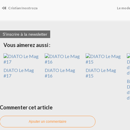
Cristian Inostroza
Le mode 
S'inscrire à la newsletter
Vous aimerez aussi :
DIATO Le Mag
DIATO Le Mag
DIATO Le Mag
#17
#16
#15
B
D
d
d
Commenter cet article
Ajouter un commentaire