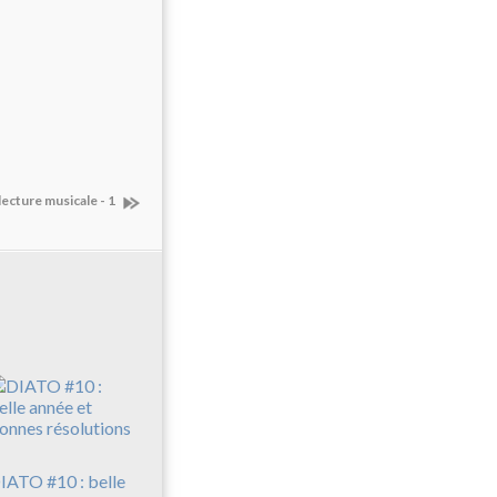
 lecture musicale - 1
IATO #10 : belle