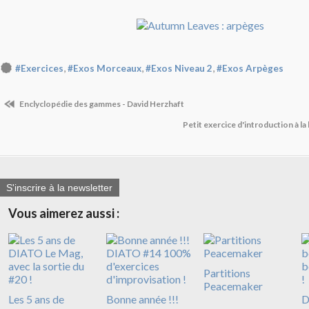
,
,
,
#Exercices
#Exos Morceaux
#Exos Niveau 2
#Exos Arpèges
Enclyclopédie des gammes - David Herzhaft
Petit exercice d'introduction à la
S'inscrire à la newsletter
Vous aimerez aussi :
Partitions
Peacemaker
Les 5 ans de
Bonne année !!!
D