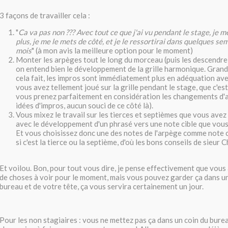
3 façons de travailler cela :
"
Ca va pas non ??? Avec tout ce que j'ai vu pendant le stage, je m
plus, je me le mets de côté, et je le ressortirai dans quelques s
mois
" (à mon avis la meilleure option pour le moment)
Monter les arpèges tout le long du morceau (puis les descendre). A
on entend bien le développement de la grille harmonique. Grand
cela fait, les impros sont immédiatement plus en adéquation avec
vous avez tellement joué sur la grille pendant le stage, que c'est
vous prenez parfaitement en considération les changements d'
idées d'impros, aucun souci de ce côté là).
Vous mixez le travail sur les tierces et septièmes que vous avez
avec le développement d'un phrasé vers une note cible que vous
Et vous choisissez donc une des notes de l'arpège comme note c
si c'est la tierce ou la septième, d'où les bons conseils de sieur C
Et voilou. Bon, pour tout vous dire, je pense effectivement que vou
de choses à voir pour le moment, mais vous pouvez garder ça dans un
bureau et de votre tête, ça vous servira certainement un jour.
Pour les non stagiaires : vous ne mettez pas ça dans un coin du bure