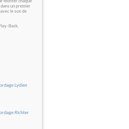
par monter chaque
s dans un premier
 avec le son de
 Play-Back.