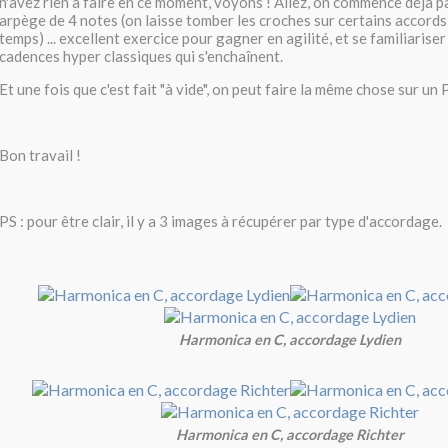
n'avez rien à faire en ce moment, voyons ! Allez, on commence déjà 
arpège de 4 notes (on laisse tomber les croches sur certains accord
temps) ... excellent exercice pour gagner en agilité, et se familiariser
cadences hyper classiques qui s'enchaînent.
Et une fois que c'est fait "à vide", on peut faire la même chose sur un
Bon travail !
PS : pour être clair, il y a 3 images à récupérer par type d'accordage.
Harmonica en C, accordage Lydien
Harmonica en C, accordage Richter