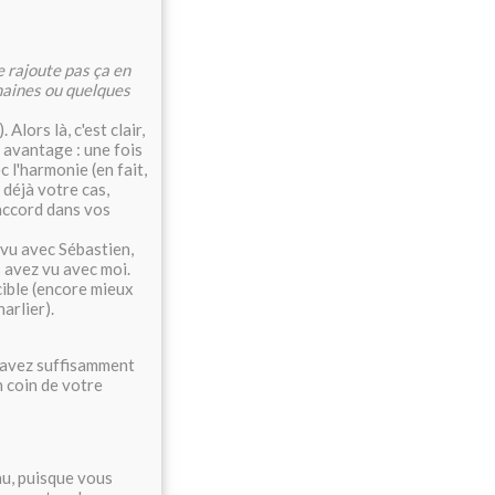
e rajoute pas ça en
emaines ou quelques
lors là, c'est clair,
 avantage : une fois
 l'harmonie (en fait,
 déjà votre cas,
accord dans vos
 vu avec Sébastien,
 avez vu avec moi.
ible (encore mieux
harlier).
s avez suffisamment
 coin de votre
au, puisque vous